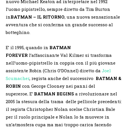
nuovo Michael Keaton ad interpretare nel 1992
l’uomo pipistrello, sempre diretto da Tim Burton
in
BATMAN – IL RITORNO
, una nuova sensazionale
avventura che si conferma un grande successo al
botteghino.
E’ il 1995, quando in
BATMAN
FOREVER
l’affascinante Val Kilmer si trasforma
nell’uomo-pipistrello in coppia con il più giovane
assistente Robin (Chris O’DOnnel) diretto da
Joel
Scumacher
, regista anche del successivo
BATMAN &
ROBIN
con
George Clooney nei panni del
supereroe
.
E’
BATMAN BEGINS
a rivoluzionare nel
2005 la stesura della trama delle pellicole precedenti:
il regista Christopher Nolan scelse Christian Bale
per il ruolo principale e Nolan lo fa muovere in
un’atmosfera cupa ma mai troppo carica facendo