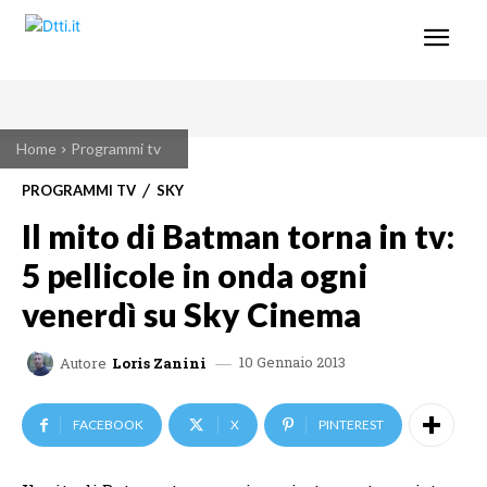
Home
Programmi tv
PROGRAMMI TV
SKY
Il mito di Batman torna in tv:
5 pellicole in onda ogni
venerdì su Sky Cinema
10 Gennaio 2013
Autore
Loris Zanini
FACEBOOK
X
PINTEREST