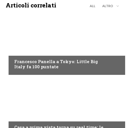
Articoli correlati
ALL
ALTRO
DISCOVERY+
Francesco Panella a Tokyo: Little Big
Italy fa 100 puntate
DISCOVERY+
Casa a prima vista torna su real time: le