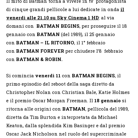
Il mito di Batman torna a vivere in tv protagonista
di cinque grandi pellicole a lui dedicate in onda
il
venerdì alle 21.10 su Sky Cinema 1 HD
: al via
domani con
BATMAN BEGINS
, per proseguire il 18
gennaio con
BATMAN
(del 1989), il 25 gennaio
con
BATMAN – IL RITORNO
, il 1° febbraio
con
BATMAN FOREVER
per chiudere l’8 febbraio
con
BATMAN & ROBIN.
Si comincia
venerdì 11
con
BATMAN BEGINS
, il
primo episodio del reboot della saga diretto da
Christopher Nolan con Christian Bale, Katie Holmes
e il premio Oscar Morgan Freeman. Il
18 gennaio
si
ritorna alle origini con
BATMAN
, pellicola del 1989,
diretta da Tim Burton e interpretata da Michael
Keaton, dalla splendida Kim Basinger e dal premio
Oscar Jack Nicholson nel ruolo del supercriminale