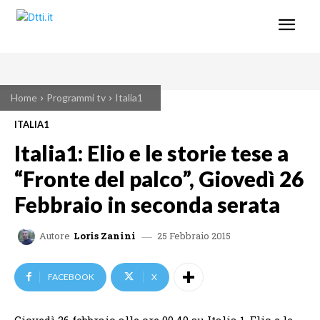
Home
Programmi tv
Italia1
ITALIA1
Italia1: Elio e le storie tese a
“Fronte del palco”, Giovedì 26
Febbraio in seconda serata
25 Febbraio 2015
Autore
Loris Zanini
FACEBOOK
X
Giovedì 26 febbraio alle ore 00.40 su Italia 1, Elio e le