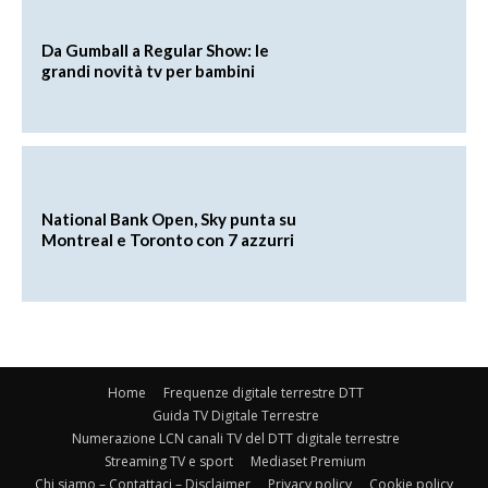
Da Gumball a Regular Show: le
grandi novità tv per bambini
National Bank Open, Sky punta su
Montreal e Toronto con 7 azzurri
Home
Frequenze digitale terrestre DTT
Guida TV Digitale Terrestre
Numerazione LCN canali TV del DTT digitale terrestre
Streaming TV e sport
Mediaset Premium
Chi siamo – Contattaci – Disclaimer
Privacy policy
Cookie policy