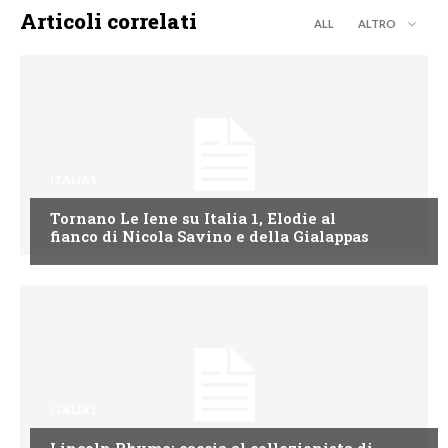
Articoli correlati
ALL
ALTRO
ITALIA1
Tornano Le Iene su Italia 1, Elodie al
fianco di Nicola Savino e della Gialappas
ITALIA1
Lincoln Rhyme: caccia al collezionista di