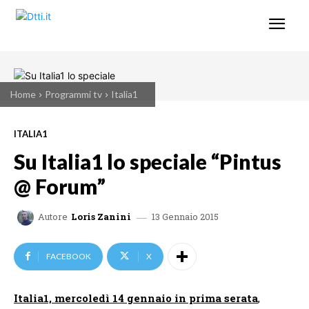
Home
Programmi tv
Italia1
ITALIA1
Su Italia1 lo speciale “Pintus
@ Forum”
13 Gennaio 2015
Autore
Loris Zanini
FACEBOOK
X
Italia1, mercoledì 14 gennaio in prima serata
,