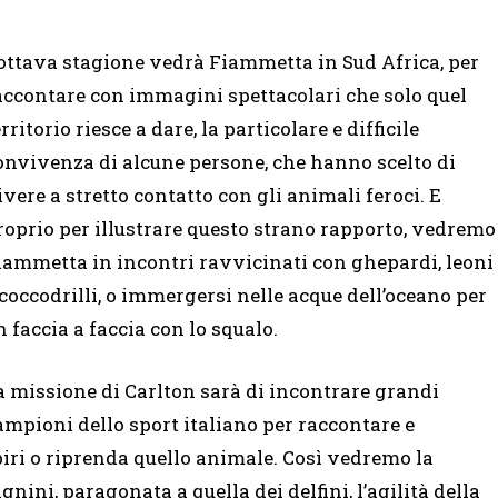
’ottava stagione vedrà Fiammetta in Sud Africa, per
accontare con immagini spettacolari che solo quel
erritorio riesce a dare, la particolare e difficile
onvivenza di alcune persone, che hanno scelto di
ivere a stretto contatto con gli animali feroci. E
roprio per illustrare questo strano rapporto, vedremo
iammetta in incontri ravvicinati con ghepardi, leoni
 coccodrilli, o immergersi nelle acque dell’oceano per
n faccia a faccia con lo squalo.
a missione di Carlton sarà di incontrare grandi
ampioni dello sport italiano per raccontare e
piri o riprenda quello animale. Così vedremo la
ni, paragonata a quella dei delfini, l’agilità della