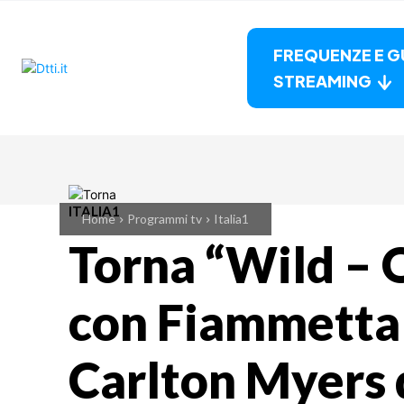
FREQUENZE E G
STREAMING
ITALIA1
Home
Programmi tv
Italia1
Torna “Wild – 
con Fiammetta
Carlton Myers 