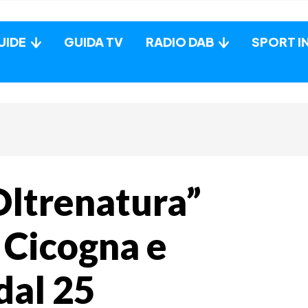
UIDE
GUIDA TV
RADIO DAB
SPORT I
Oltrenatura”
 Cicogna e
dal 25