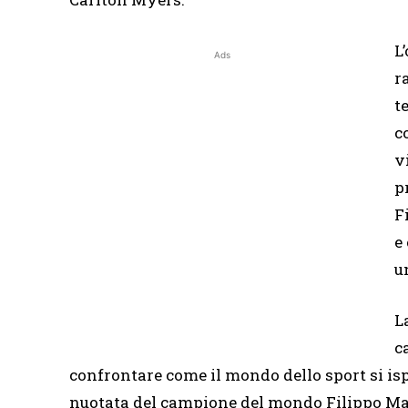
L
Ads
r
t
c
v
p
F
e
u
L
c
confrontare come il mondo dello sport si is
nuotata del campione del mondo Filippo Magni