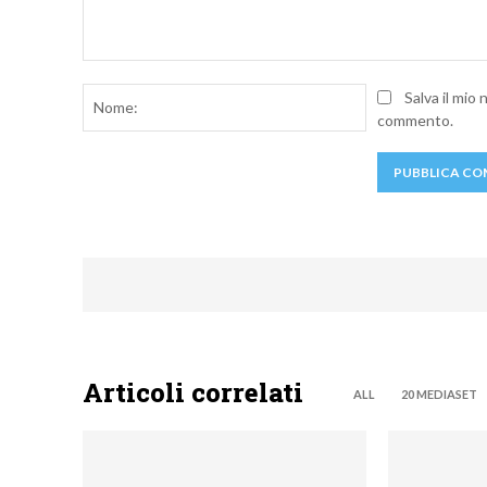
Commento:
Nome:
Salva il mio
commento.
Articoli correlati
ALL
20 MEDIASET