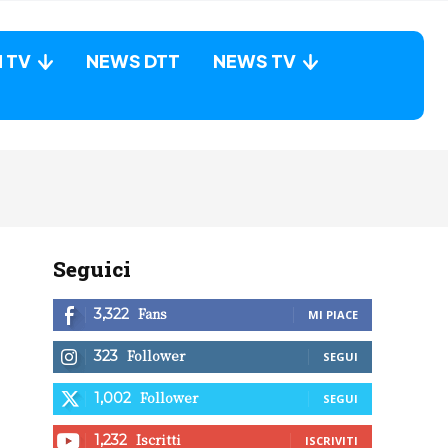
N TV
NEWS DTT
NEWS TV
Seguici
Fans
3,322
MI PIACE
Follower
323
SEGUI
Follower
1,002
SEGUI
Iscritti
1,232
ISCRIVITI