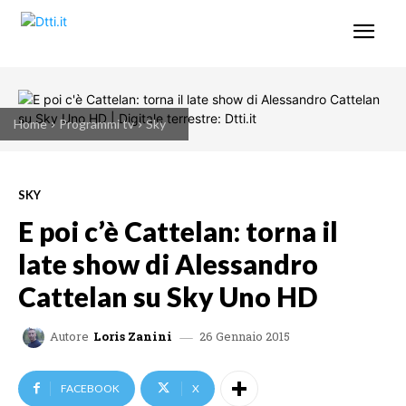
Home
Programmi tv
Sky
SKY
E poi c’è Cattelan: torna il
late show di Alessandro
Cattelan su Sky Uno HD
26 Gennaio 2015
Autore
Loris Zanini
FACEBOOK
X