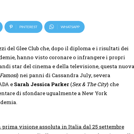
PINTEREST
WHATSAPP
i del Glee Club che, dopo il diploma e i risultati dei
ademie, hanno visto coronare o infrangere i propri
randi star del cinema e della televisione, questa nuov
 Famosi
) nei panni di Cassandra July, severa
YADA e
Sarah Jessica Parker
(
Sex & The City
)
che
 tentare di sfondare ugualmente a New York
ademia.
n prima visione assoluta in Italia dal 25 settembre