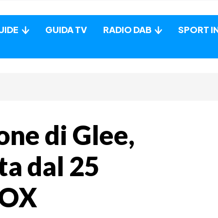
UIDE
GUIDA TV
RADIO DAB
SPORT I
one di Glee,
ta dal 25
FOX