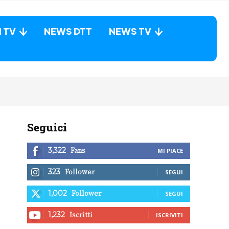
N TV
NEWS DTT
NEWS TV
Seguici
Fans
3,322
MI PIACE
Follower
323
SEGUI
Follower
1,002
SEGUI
Iscritti
1,232
ISCRIVITI