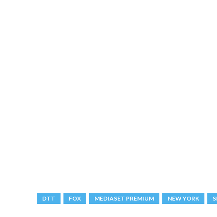
DTT
FOX
MEDIASET PREMIUM
NEW YORK
S