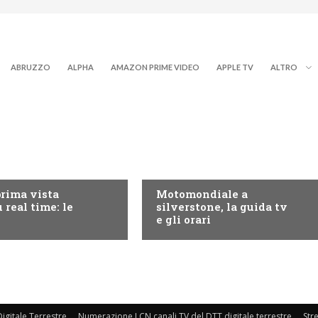
ABRUZZO
ALPHA
AMAZON PRIME VIDEO
APPLE TV
ALTRO
RY+
MOTO GP
prima vista
Motomondiale a
 real time: le
silverstone, la guida tv
e gli orari
igitale Terrestre
Numerazione LCN canali TV del DTT digitale terrestre
Str