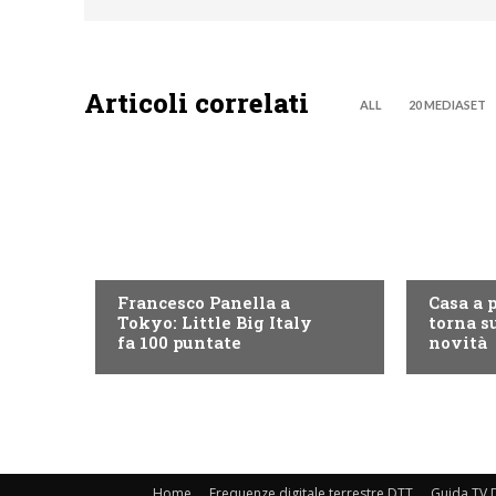
Articoli correlati
ALL
20 MEDIASET
DISCOVERY+
DISCOVE
Francesco Panella a
Casa a 
Tokyo: Little Big Italy
torna su
fa 100 puntate
novità
Home
Frequenze digitale terrestre DTT
Guida TV D