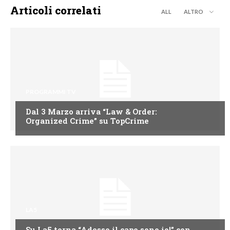
Articoli correlati
ALL
ALTRO
PROGRAMMI TV
Dal 3 Marzo arriva “Law & Order:
Organized Crime” su TopCrime
LA5
Su La5 torna “Adesso il capo sono io!” con