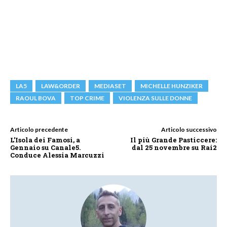
LA5
LAW&ORDER
MEDIASET
MICHELLE HUNZIKER
RAOUL BOVA
TOP CRIME
VIOLENZA SULLE DONNE
Articolo precedente
Articolo successivo
L’Isola dei Famosi, a
Il più Grande Pasticcere:
Gennaio su Canale5.
dal 25 novembre su Rai2
Conduce Alessia Marcuzzi