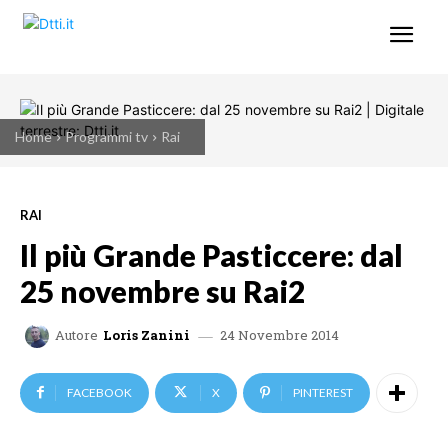
Home
Programmi tv
Rai
RAI
Il più Grande Pasticcere: dal
25 novembre su Rai2
24 Novembre 2014
Autore
Loris Zanini
FACEBOOK
X
PINTEREST