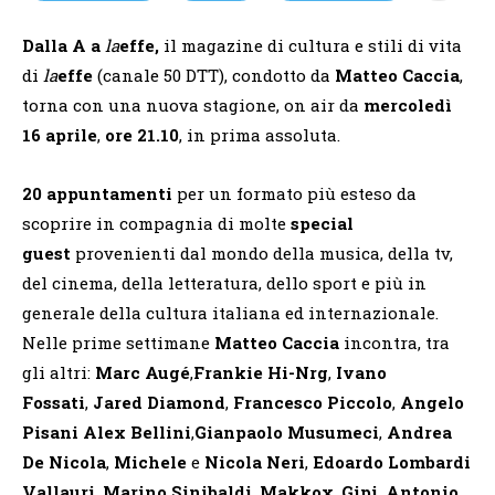
Dalla A a
la
effe
,
il magazine di cultura e stili di vita
di
la
effe
(canale 50 DTT), condotto da
Matteo Caccia
,
torna con una nuova stagione, on air da
mercoledì
16 aprile
,
ore 21.10
, in prima assoluta.
20 appuntamenti
per un formato più esteso
da
scoprire in compagnia di molte
special
guest
provenienti dal mondo della musica, della tv,
del cinema, della letteratura, dello sport e più in
generale della cultura italiana ed internazionale.
Nelle prime settimane
Matteo Caccia
incontra, tra
gli altri:
Marc Augé
,
Frankie Hi-Nrg
,
Ivano
Fossati
,
Jared Diamond
,
Francesco Piccolo
,
Angelo
Pisani Alex Bellini
,
Gianpaolo Musumeci
,
Andrea
De Nicola
,
Michele
e
Nicola Neri
,
Edoardo Lombardi
Vallauri
,
Marino Sinibaldi
,
Makkox
,
Gipi
,
Antonio