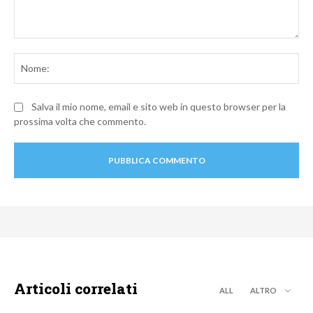
Commento:
No
Salva il mio nome, email e sito web in questo browser per la
prossima volta che commento.
Articoli correlati
ALL
ALTRO