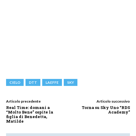
CIELO
DTT
LAEFFE
SKY
Articolo precedente
Articolo successivo
Real Time: domani a
Torna su Sky Uno “RDS
“Molto Bene” ospite la
Academy”
figlia di Benedetta,
Matilde