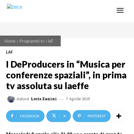
Home
Programmi tv
laF
LAF
I DeProducers in “Musica per
conferenze spaziali”, in prima
tv assoluta su laeffe
7 Aprile 2015
Autore
Loris Zanini
FACEBOOK
X
PINTEREST
Mercoledì 8 aprile alle 21.00
una
serata di grande