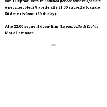
con i Deproducers in “
Musica per conferenze spaziali
”
è per mercoledì 8 aprile alle 21.00 su
la
effe (canale
50 dtt e tivùsat, 139 di sky).
Alle 22.00 segue il docu-film
“
La particella di Dio”
di
Mark Levinson
.
Ads