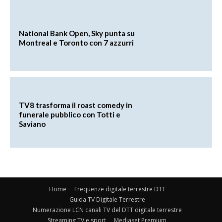
National Bank Open, Sky punta su
Montreal e Toronto con 7 azzurri
TV8 trasforma il roast comedy in
funerale pubblico con Totti e
Saviano
Home
Frequenze digitale terrestre DTT
Guida TV Digitale Terrestre
Numerazione LCN canali TV del DTT digitale terrestre
Streaming TV e sport
Mediaset Premium