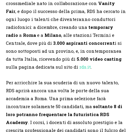
crossmediale nato in collaborazione con
Vanity
Fair
, e dopo il successo della prima, RDS ha cercato in
ogni luogo i talenti che diventeranno conduttori
radiofonici: a dicembre, creando una
temporary
radio
a
Roma
e a
Milano
, alle stazioni Termini e
Centrale, dove più di
3.000 aspiranti concorrent
i si
sono sottoposti ad un provino, e, in contemporanea
da tutta Italia, ricevendo più di
5.000 video casting
sulla pagina dedicata sul sito di
rds.it
.
Per arricchire la sua scuderia di un nuovo talento,
RDS aprirà ancora una volta le porte della sua
accademia a Roma. Una prima selezione farà
incontrare solamente 50 candidati, ma
soltanto 8 di
loro p
o
tranno frequentare la futuristica RDS
Academy
. I corsi, i docenti di assoluto prestigio e la
crescita professionale dei candidati sono il fulcro del