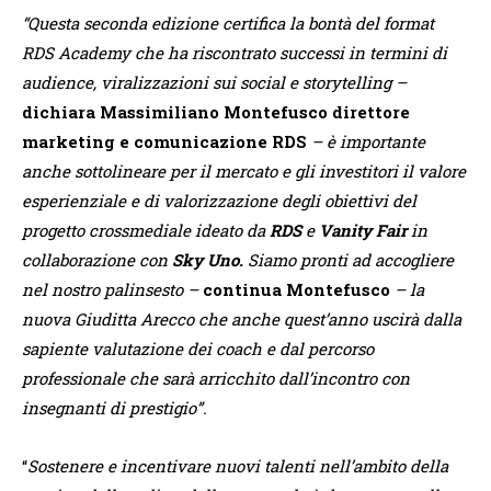
“
Questa seconda edizione certifica la bont
à
del format
RDS Academy che ha riscontrato successi in termini di
audience, viralizzazioni sui social e storytelling
–
dichiara Massimiliano Montefusco direttore
marketing e comunicazione RDS
–
è
importante
anche sottolineare per il mercato e gli investitori il valore
esperienziale e di valorizzazione degli obiettivi del
progetto crossmediale ideato da
RDS
e
Vanity Fair
in
collaborazione con
Sky Uno.
Siamo pronti ad accogliere
nel nostro palinsesto
–
continua Montefusco
– la
nuova Giuditta Arecco che anche quest
’
anno uscir
à
dalla
sapiente valutazione dei coach e dal percorso
professionale che sar
à
arricchito dall
’
incontro con
insegnanti di prestigio
”
.
“
Sostenere e
incentivare nuovi talenti nell
’
ambito della