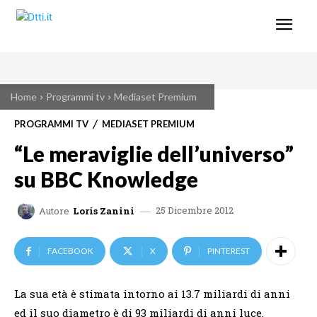
Home
Programmi tv
Mediaset Premium
PROGRAMMI TV
MEDIASET PREMIUM
“Le meraviglie dell’universo”
su BBC Knowledge
25 Dicembre 2012
Autore
Loris Zanini
FACEBOOK
X
PINTEREST
La sua età è stimata intorno ai 13.7 miliardi di anni
ed il suo diametro è di 93 miliardi di anni luce.