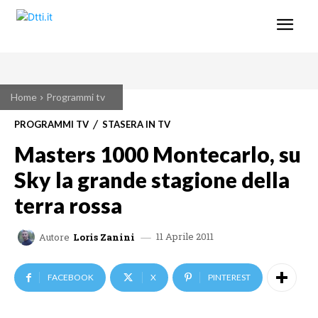
Home
Programmi tv
PROGRAMMI TV
STASERA IN TV
Masters 1000 Montecarlo, su
Sky la grande stagione della
terra rossa
11 Aprile 2011
Autore
Loris Zanini
FACEBOOK
X
PINTEREST