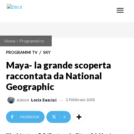
Home
Programmi tv
PROGRAMMI TV
SKY
Maya- la grande scoperta
raccontata da National
Geographic
2 Febbraio 2018
Autore
Loris Zanini
FACEBOOK
X