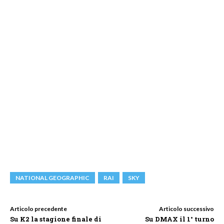
NATIONAL GEOGRAPHIC
RAI
SKY
Articolo precedente
Articolo successivo
Su K2 la stagione finale di
Su DMAX il 1° turno