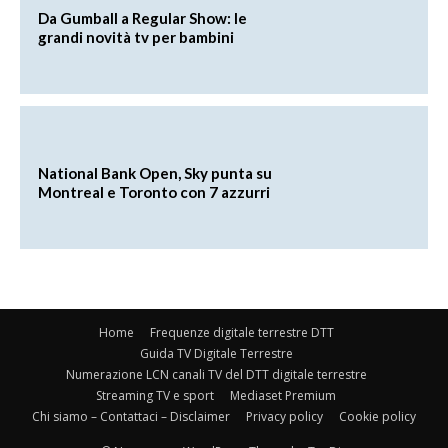
Da Gumball a Regular Show: le
grandi novità tv per bambini
National Bank Open, Sky punta su
Montreal e Toronto con 7 azzurri
Home
Frequenze digitale terrestre DTT
Guida TV Digitale Terrestre
Numerazione LCN canali TV del DTT digitale terrestre
Streaming TV e sport
Mediaset Premium
Chi siamo – Contattaci – Disclaimer
Privacy policy
Cookie policy