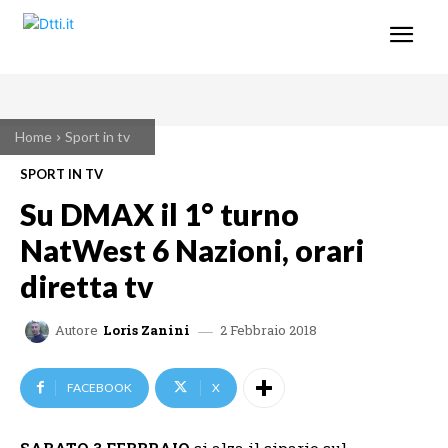
Home
Sport in tv
SPORT IN TV
Su DMAX il 1° turno
NatWest 6 Nazioni, orari
diretta tv
2 Febbraio 2018
Autore
Loris Zanini
FACEBOOK
X
SABATO 3 FEBBRAIO
si alza il sipario sul