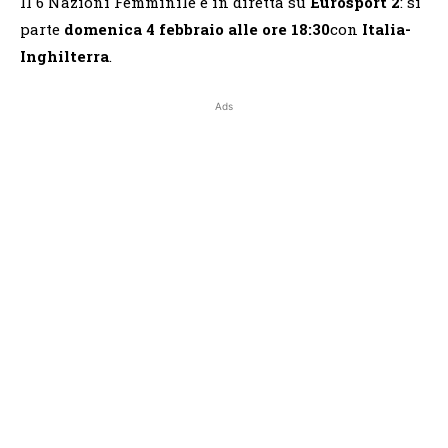
Il 6 Nazioni Femminile è in diretta su
Eurosport 2
: si
parte
domenica 4 febbraio alle ore 18:30
con
Italia-
Inghilterra
.
Ads