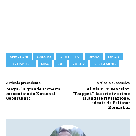
6 NAZIONI
CALCIO
DIRITTI TV
DMAX
DPLAY
EUROSPORT
NBA
RAI
RUGBY
STREAMING
Articolo precedente
Articolo successivo
Maya- la grande scoperta
Al via su TIMVision
raccontata da National
“Trapped”, la serie tv crime
Geographic
islandese rivelazione,
ideata da Baltasar
Kormàkur