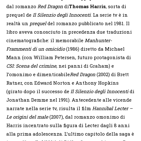
dal romanzo
Red Dragon
di
Thomas Harris
, sorta di
prequel de
Il Silenzio degli Innocenti
. La serie tv è in
realtà un
prequel
del romanzo pubblicato nel 1981. Il
libro aveva conosciuto in precedenza due traduzioni
cinematografiche: il memorabile
Manhunter-
Frammenti di un omicidio
(1986) diretto da Michael
Mann (con William Petersen, futuro protagonista di
CSI: Scena del crimine
, nei panni di Graham) e
l’omonimo e dimenticabile
Red Dragon
(2002) di Brett
Ratner, con Edward Norton e Anthony Hopkins
(girato dopo il successo de
Il Silenzio degli Innocenti
di
Jonathan Demme nel 1991). Antecedente alle vicende
narrate nella serie tv, risulta il film
Hannibal Lecter –
Le origini del male
(2007), dal romanzo omonimo di
Harris incentrato sulla figura di Lecter dagli 8 anni
alla prima adolescenza. L’ultimo capitolo della saga è