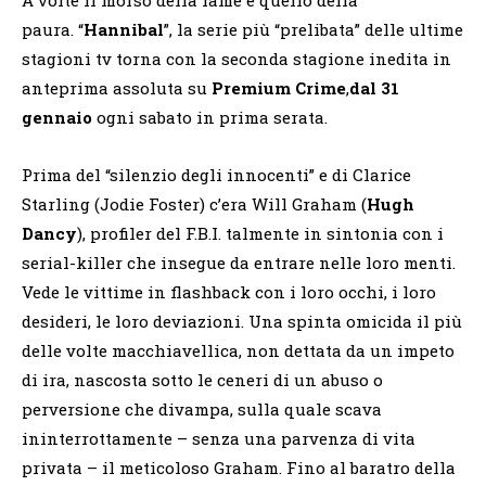
paura. “
Hannibal
”, la serie più “prelibata” delle ultime
stagioni tv torna con la seconda stagione inedita in
anteprima assoluta su
Premium Crime
,
dal 31
gennaio
ogni sabato in prima serata.
Prima del “silenzio degli innocenti” e di Clarice
Starling (Jodie Foster) c’era Will Graham (
Hugh
Dancy
), profiler del F.B.I. talmente in sintonia con i
serial-killer che insegue da entrare nelle loro menti.
Vede le vittime in flashback con i loro occhi, i loro
desideri, le loro deviazioni. Una spinta omicida il più
delle volte macchiavellica, non dettata da un impeto
di ira, nascosta sotto le ceneri di un abuso o
perversione che divampa, sulla quale scava
ininterrottamente – senza una parvenza di vita
privata – il meticoloso Graham. Fino al baratro della