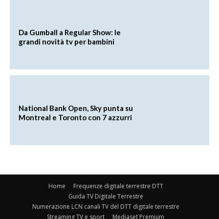
Da Gumball a Regular Show: le
grandi novità tv per bambini
National Bank Open, Sky punta su
Montreal e Toronto con 7 azzurri
Home
Frequenze digitale terrestre DTT
Guida TV Digitale Terrestre
Numerazione LCN canali TV del DTT digitale terrestre
Streaming TV e sport
Mediaset Premium