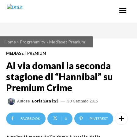
Home
Programmi tv
Mediaset Premium
MEDIASET PREMIUM
Al via domani la seconda
stagione di “Hannibal” su
Premium Crime
30 Gennaio 2015
Autore
Loris Zanini
FACEBOOK
X
PINTEREST
A volte il morso della fame è quello della