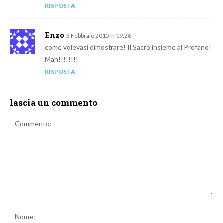
RISPOSTA
Enzo
3 Febbraio 2015 In 19:26
come volevasi dimostrare! Il Sacro insieme al Profano!
Mah!!!!!!!!
RISPOSTA
lascia un commento
Commento:
No