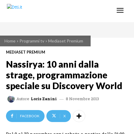
Home
Programmi tv
Mediaset Premium
MEDIASET PREMIUM
Nassirya: 10 anni dalla
strage, programmazione
speciale su Discovery World
8 Novembre 2013
Autore
Loris Zanini
FACEBOOK
X
Dal 9 al 23 novembre ogni sabato a partire dalle 21:00