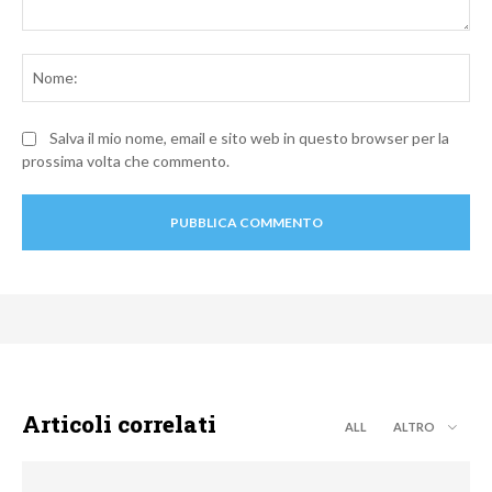
Commento:
No
Salva il mio nome, email e sito web in questo browser per la
prossima volta che commento.
Articoli correlati
ALL
ALTRO