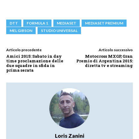
DTT
FORMULA 1
MEDIASET
MEDIASET PREMIUM
MEL GIBSON
STUDIO UNIVERSAL
Articolo precedente
Articolo successivo
Amici 2015: Sabato in day
Motocross MXGP, Gran
time proclamazione delle
Premio di Argentina 2015:
due squadre in sfida in
diretta tv e streaming
prima serata
Loris Zanini