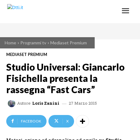
Home
Programmi tv
Mediaset Premium
MEDIASET PREMIUM
Studio Universal: Giancarlo
Fisichella presenta la
rassegna “Fast Cars”
27 Marzo 2015
Autore
Loris Zanini
FACEBOOK
X
Motori, azione ed adrenalina ad aprile su
Studio