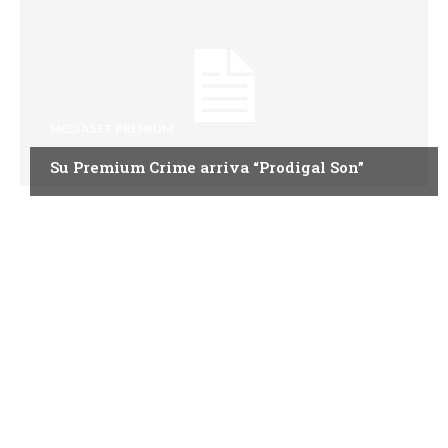
MEDIASET PREMIUM
Su Premium Crime arriva “Prodigal Son”