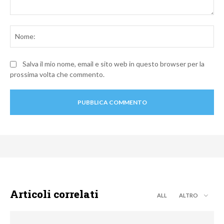
Commento:
No
Salva il mio nome, email e sito web in questo browser per la
prossima volta che commento.
Articoli correlati
ALL
ALTRO