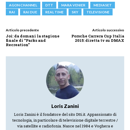
AGON CHANNEL
DTT
MARA VENIER
MEDIASET
RAI
RAI DUE
REAL TIME
SKY
TELEVISIONE
Articolo precedente
Articolo successivo
Joi: da domani la stagione
Porsche Carrera Cup Italia
finale di “Parks and
2015: diretta tv su DMAX
Recreation”
Loris Zanini
Loris Zanini è il fondatore del sito Dtti.it. Appassionato di
tecnologia, in particolare di televisione digitale terrestre /
via satellite e radiofonia. Nasce nel 1984 e Voghera e