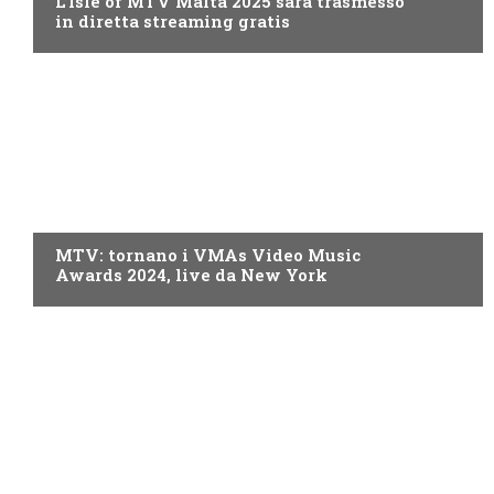
L’Isle of MTV Malta 2025 sarà trasmesso
in diretta streaming gratis
MTV
MTV: tornano i VMAs Video Music
Awards 2024, live da New York