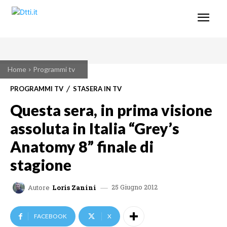
Home
Programmi tv
PROGRAMMI TV
STASERA IN TV
Questa sera, in prima visione
assoluta in Italia “Grey’s
Anatomy 8” finale di
stagione
25 Giugno 2012
Autore
Loris Zanini
FACEBOOK
X