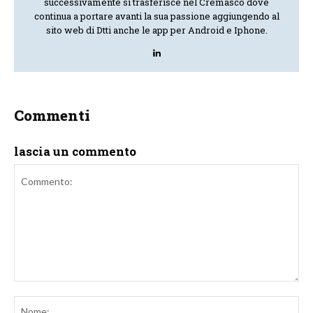
successivamente si trasferisce nel Cremasco dove
continua a portare avanti la sua passione aggiungendo al
sito web di Dtti anche le app per Android e Iphone.
Commenti
lascia un commento
Commento:
No