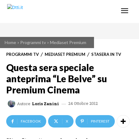
Home
Programmi tv
Mediaset Premium
PROGRAMMI TV
MEDIASET PREMIUM
STASERA IN TV
Questa sera speciale
anteprima “Le Belve” su
Premium Cinema
24 Ottobre 2012
Autore
Loris Zanini
FACEBOOK
X
PINTEREST