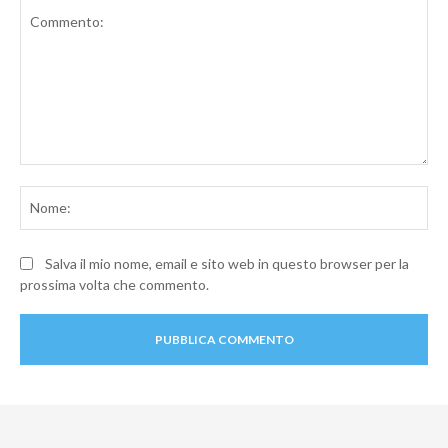
Commento:
No
Salva il mio nome, email e sito web in questo browser per la
prossima volta che commento.