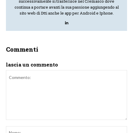
successivamente si trasferisce nel Cremasco dove
continua a portare avanti la sua passione aggiungendo al
sito web di Dtti anche le app per Android e Iphone.
Commenti
lascia un commento
Commento:
No