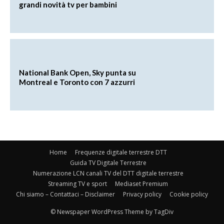
grandi novità tv per bambini
National Bank Open, Sky punta su
Montreal e Toronto con 7 azzurri
Home
Frequenze digitale terrestre DTT
Guida TV Digitale Terrestre
Numerazione LCN canali TV del DTT digitale terrestre
Streaming TV e sport
Mediaset Premium
Chi siamo – Contattaci – Disclaimer
Privacy policy
Cookie policy
© Newspaper WordPress Theme by TagDiv