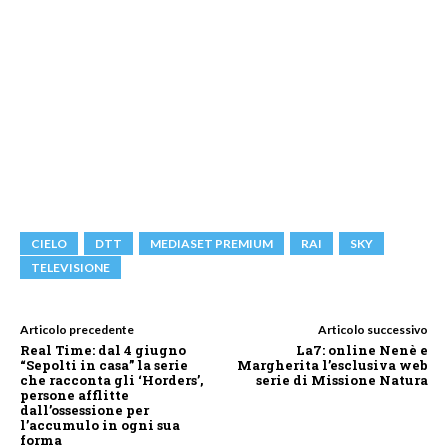
CIELO
DTT
MEDIASET PREMIUM
RAI
SKY
TELEVISIONE
Articolo precedente
Articolo successivo
Real Time: dal 4 giugno
La7: online Nenè e
“Sepolti in casa” la serie
Margherita l’esclusiva web
che racconta gli ‘Horders’,
serie di Missione Natura
persone afflitte
dall’ossessione per
l’accumulo in ogni sua
forma