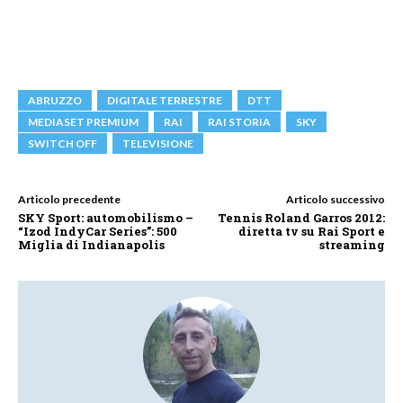
ABRUZZO
DIGITALE TERRESTRE
DTT
MEDIASET PREMIUM
RAI
RAI STORIA
SKY
SWITCH OFF
TELEVISIONE
Articolo precedente
Articolo successivo
SKY Sport: automobilismo –
Tennis Roland Garros 2012:
“Izod IndyCar Series”: 500
diretta tv su Rai Sport e
Miglia di Indianapolis
streaming