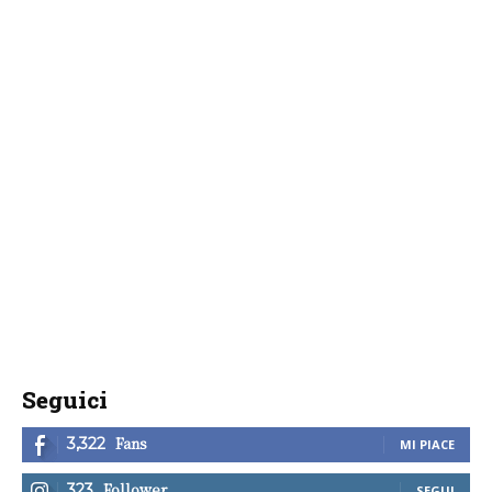
Seguici
Fans
3,322
MI PIACE
Follower
323
SEGUI