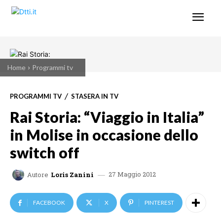
Home
Programmi tv
PROGRAMMI TV
STASERA IN TV
Rai Storia: “Viaggio in Italia”
in Molise in occasione dello
switch off
27 Maggio 2012
Autore
Loris Zanini
FACEBOOK
X
PINTEREST