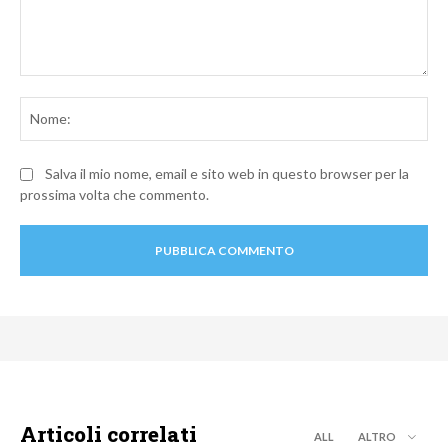
Commento:
No
Salva il mio nome, email e sito web in questo browser per la
prossima volta che commento.
Articoli correlati
ALL
ALTRO