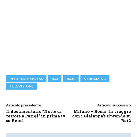
PECHINO EXPRESS
RAI
RAI2
STREAMING
TELEVISIONE
Articolo precedente
Articolo successivo
Il documentario “Notte di
Milano – Roma. In viaggio
terrore a Parigi” in prima tv
con i Gialappa’s riprende su
su Rete4
Rai2