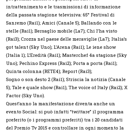
intrattenimento e le trasmissioni di informazione
della passata stagione televisiva: 65° Festival di
Sanremo (Rai1); Amici (Canale 5); Ballando con le
stelle (Rai1); Bersaglio mobile (La7); Chi l’ha visto
(Rai3); Crozza nel paese delle meraviglie (La7); Italia’s
got talent (Sky Uno); L’Arena (Rai1); Le iene show
(Italia 1); L’Eredità (Rai1); Masterchef 4a stagione (Sky
Uno); Pechino Express (Rai2); Porta a porta (Rai1);
Quinta colonna (RETE4); Report (Rai3);
Sogno o son desto 2 (Rai1); Striscia la notizia (Canale
5); Tale e quale show (Rai1); The voice of Italy (Rai2); X
Factor (Sky Uno).
Quest’anno la manifestazione diventa anche un
evento Social: si può infatti “twittare” il programma
preferito (o i programmi preferiti) tra i 20 candidati
del Premio Tv 2015 e controllare in ogni momento la