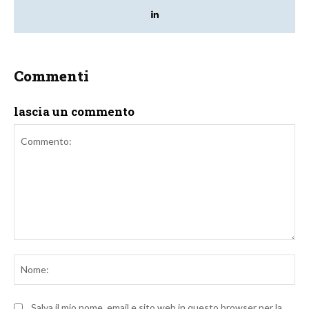
Commenti
lascia un commento
Commento:
No
Salva il mio nome, email e sito web in questo browser per la