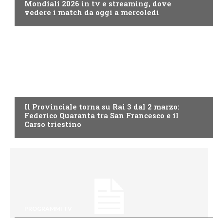
Mondiali 2026 in tv e streaming, dove
vedere i match da oggi a mercoledì
PROGRAMMI TV
Il Provinciale torna su Rai 3 dal 2 marzo:
Federico Quaranta tra San Francesco e il
Carso triestino
PROGRAMMI TV