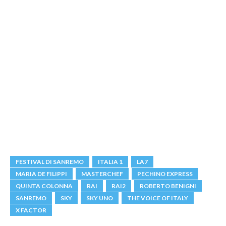
FESTIVAL DI SANREMO
ITALIA 1
LA7
MARIA DE FILIPPI
MASTERCHEF
PECHINO EXPRESS
QUINTA COLONNA
RAI
RAI2
ROBERTO BENIGNI
SANREMO
SKY
SKY UNO
THE VOICE OF ITALY
X FACTOR