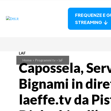
FREQUENZE E G
STREAMING
LAF
Home
Programmi tv
laF
Capossela, Serv
Bignami in dir
laeffe.tv da Pis