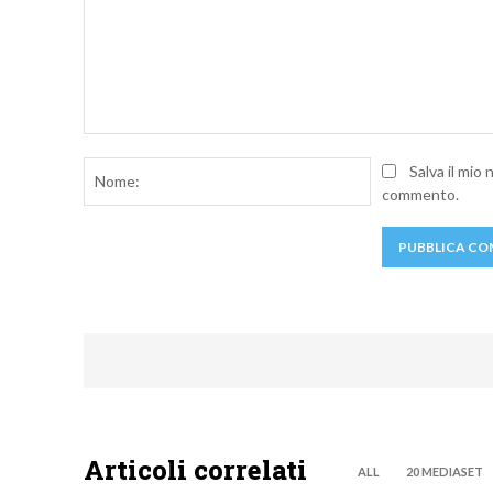
Commento:
Nome:
Salva il mio
commento.
Articoli correlati
ALL
20 MEDIASET