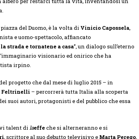
 albero per restarci tutta la vita, inventandosi un
a.
 piazza del Duomo, è la volta di
Vinicio Capossela
,
onista e uomo-spettacolo, affiancato
la strada e tornatene a casa
”, un dialogo sull’eterno
ll’immaginario visionario ed onirico che ha
tista irpino.
 del progetto che dal mese di luglio 2015 – in
 Feltrinelli
– percorrerà tutta Italia alla scoperta
dei suoi autori, protagonisti e del pubblico che essa
vi talent di
la
effe
che si alterneranno e si
ri
, scrittore al suo debutto televisivo e
Marta Perego
,