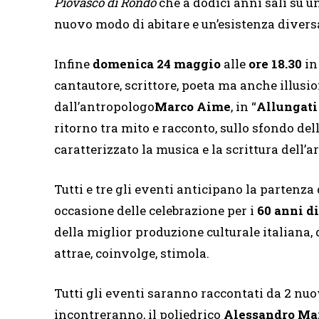
Piovasco di Rondò
che a dodici anni salì su un
nuovo modo di abitare e un’esistenza divers
Infine
domenica 24 maggio
alle
ore 18.30
in
cantautore, scrittore, poeta ma anche illusi
dall’antropologo
Marco Aime
, in “
Allungati 
ritorno tra mito e racconto, sullo sfondo de
caratterizzato la musica e la scrittura dell’ar
Tutti e tre gli eventi anticipano la partenza
occasione delle celebrazione per i
60 anni di
della miglior produzione culturale italiana, 
attrae, coinvolge, stimola.
Tutti gli eventi saranno raccontati da 2 nuo
incontreranno, il poliedrico
Alessandro Ma