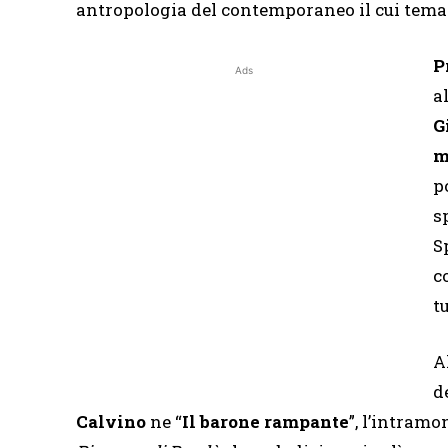
antropologia del contemporaneo il cui tema 
P
Ads
a
G
m
p
s
S
c
t
A
d
Calvino
ne “
Il barone rampante
”, l’intramo