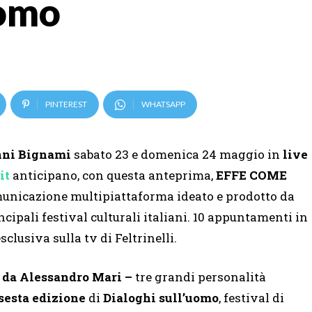
uomo
PINTEREST
WHATSAPP
nni
Bignami
sabato 23 e domenica 24 maggio in
live
it
anticipano, con questa anteprima,
EFFE COME
omunicazione multipiattaforma ideato e prodotto da
ncipali festival culturali italiani. 10 appuntamenti in
sclusiva sulla tv di Feltrinelli.
 da Alessandro Mari –
tre grandi personalità
sesta edizione
di
Dialoghi sull’uomo
, festival di