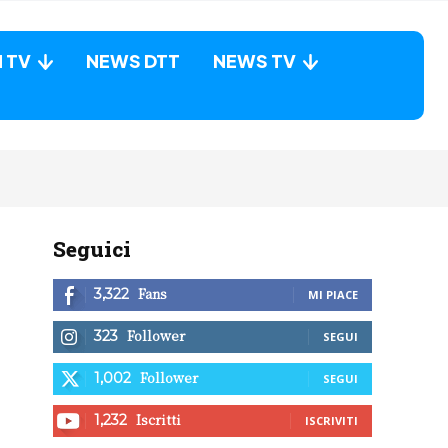
N TV
NEWS DTT
NEWS TV
Seguici
Fans
3,322
MI PIACE
Follower
323
SEGUI
Follower
1,002
SEGUI
Iscritti
1,232
ISCRIVITI