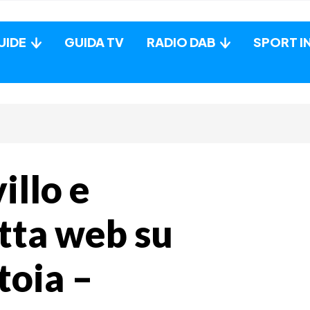
UIDE
GUIDA TV
RADIO DAB
SPORT I
illo e
etta web su
toia –