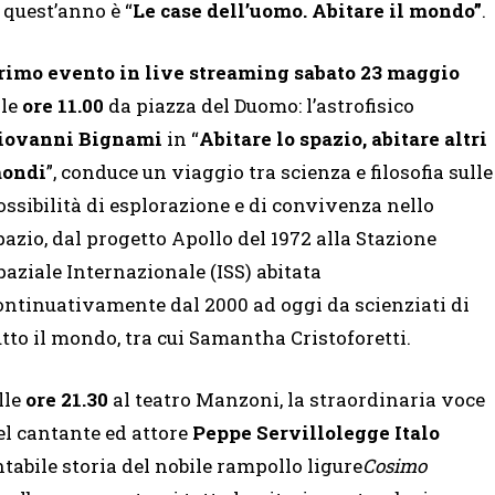
quest’anno è “
Le case dell’uomo. Abitare il mondo”
.
rimo evento in live streaming sabato 23 maggio
lle
ore 11.00
da piazza del Duomo: l’astrofisico
iovanni Bignami
in “
Abitare lo spazio, abitare altri
ondi
”, conduce un viaggio tra scienza e filosofia sulle
ossibilità di esplorazione e di convivenza nello
pazio, dal progetto Apollo del 1972 alla Stazione
paziale Internazionale (ISS) abitata
ontinuativamente dal 2000 ad oggi da scienziati di
utto il mondo, tra cui Samantha Cristoforetti.
lle
ore 21.30
al teatro Manzoni, la straordinaria voce
el cantante ed attore
Peppe Servillo
legge Italo
ntabile storia del nobile rampollo ligure
Cosimo