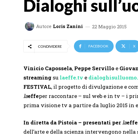
Dialoghi sull’
Autore
Loris Zanini
22 Maggio 2015
FACEBOOK
X
CONDIVIDERE
Vinicio Capossela
,
Peppe
Servillo
e
Giova
streaming
su
laeffe.tv
e
dialoghisulluomo.
FESTIVAL
, il progetto di divulgazione e c
la
effe
per raccontare – sul web e in tv – i pri
prima visione tv a partire da luglio 2015 in e
In diretta da Pistoia – presentati per
la
effe
dell’arte e della scienza intervengono nella