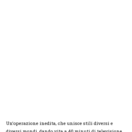
Un’operazione inedita, che unisce stili diversi e
diversi mondi, dando vita a 40 minuti di televisione