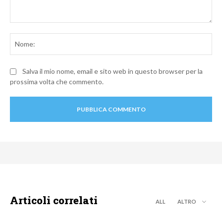
Commento:
No
Salva il mio nome, email e sito web in questo browser per la
prossima volta che commento.
Articoli correlati
ALL
ALTRO