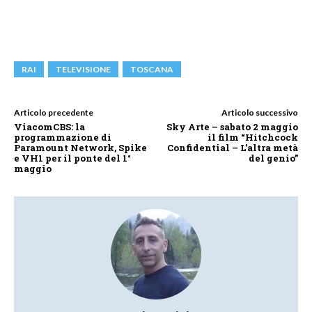
RAI
TELEVISIONE
TOSCANA
Articolo precedente
Articolo successivo
ViacomCBS: la
Sky Arte – sabato 2 maggio
programmazione di
il film “Hitchcock
Paramount Network, Spike
Confidential – L’altra metà
e VH1 per il ponte del 1°
del genio”
maggio