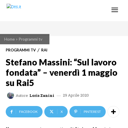
Home
Programmi tv
PROGRAMMI TV
RAI
Stefano Massini: “Sul lavoro
fondata” – venerdì 1 maggio
su Rai5
29 Aprile 2020
Autore
Loris Zanini
FACEBOOK
X
PINTEREST