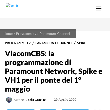
Home
Programmi tv
Paramount Channel
PROGRAMMI TV
PARAMOUNT CHANNEL
SPIKE
ViacomCBS: la
programmazione di
Paramount Network, Spike e
VH1 per il ponte del 1°
maggio
29 Aprile 2020
Autore
Loris Zanini