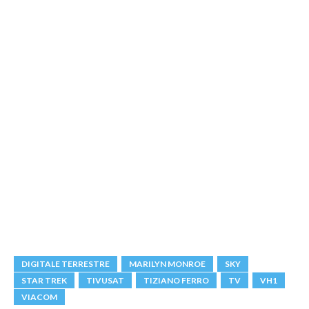
DIGITALE TERRESTRE
MARILYN MONROE
SKY
STAR TREK
TIVUSAT
TIZIANO FERRO
TV
VH1
VIACOM