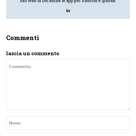
sito web di Dtti anche le app per Android e Iphone.
Commenti
lascia un commento
Commento:
No