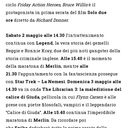
ciclo
Friday Action Heroes
,
Bruce Willis
è il
protagonista in prima serata del film
Solo due
ore
diretto da
Richard Donner.
Sabato 2 maggio alle 14.30
l’intrattenimento
continua con
Legend
, la vera storia dei gemelli
Reggie e Ronnie Kray, due dei più noti gangster della
storia criminale inglese.
Alle 15.40
è il momento
della maratona di
Merlin
, mentre
alle
21.30
l’appuntamento con la fantascienza prosegue
con
Star Trek – La Nemesi
.
Domenica 3 maggio alle
14.30
va in onda
The Librarian 3: la maledizione del
calice di Giuda
, pellicola in cui
Flynn Carsen
è alle
prese con pietre filosofali, vampiri e il leggendario
“Calice di Giuda”.
Alle 15.40
continua l’imperdibile
maratona di
Merlin
. Da ricordare poi
che
Spike
dedicherà tutte le prime serate delle