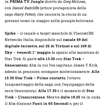
in
PRIMA TV
Jungle
diretto da
Greg McLean
,
con
Daniel Radcliffe
(attore protagonista della
saga
Harry Potter
), che racconta la storia di un
giovane uomo in viaggio nella giungla boliviana.
Spike
– il canale a target maschile di ViacomCBS
Networks Italia, disponibile sul
canale 49 del
digitale terrestre
,
sul 26 di Tivùsat e sul 169 di
Sky
–
venerdì 1° maggio
fa spazio alla maratona di
Star Trek. Si parte
alle 13.30
con
Star Trek –
Generazioni
, film in cui l’ex capitano James T. Kirk,
adesso in pensione, scompare misteriosamente.
Alle
15.30
Star Trek – Primo contatto
, l’ottavo
lungometraggio della saga, con l’equipaggio della
serie Generazioni.
Alle 17.30
è il momento di
Star
Trek – L’insurrezione
. Mentre
dalle 19.25
va in onda
il film d’azione
Fuori in 60 Secondi
e, per il