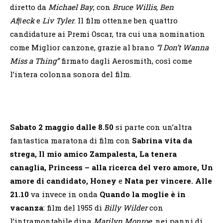
diretto da
Michael Bay
, con
Bruce Willis, Ben
Afﬂeck
e
Liv Tyler
. Il film ottenne ben quattro
candidature ai Premi Oscar, tra cui una nomination
come Miglior canzone, grazie al brano
“I Don’t Wanna
Miss a Thing”
firmato dagli Aerosmith, così come
l’intera colonna sonora del film.
Sabato 2 maggio dalle 8.50
si parte con un’altra
fantastica maratona di film con
Sabrina vita da
strega, Il mio amico Zampalesta, La tenera
canaglia, Princess – alla ricerca del vero amore, Un
amore di candidato, Honey
e
Nata per vincere. Alle
21.10
va invece in onda
Quando la moglie è in
vacanza
: film del 1955 di
Billy Wilder
con
l’intramontabile dina
Marilyn Monroe
, nei panni di