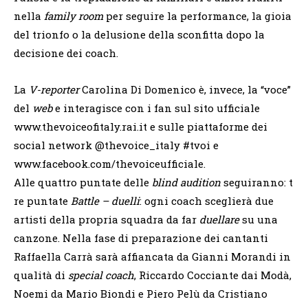
nella
family room
per seguire la performance, la gioia
del trionfo o la delusione della sconfitta dopo la
decisione dei coach.
La
V-reporter
Carolina Di Domenico è, invece, la “voce”
del
web
e interagisce con i fan sul sito ufficiale
www.thevoiceofitaly.rai.it e sulle piattaforme dei
social network @thevoice_italy #tvoi e
www.facebook.com/thevoiceufficiale.
Alle quattro puntate delle
blind audition
seguiranno: t
re puntate
Battle – duelli
: ogni coach sceglierà due
artisti della propria squadra da far
duellare
su una
canzone. Nella fase di preparazione dei cantanti
Raffaella Carrà sarà affiancata da Gianni Morandi in
qualità di
special coach
, Riccardo Cocciante dai Modà,
Noemi da Mario Biondi e Piero Pelù da Cristiano