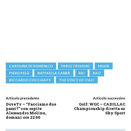
CAROLINA DI DOMENICO
FABIO TROIANO
MODÀ
PIERO PELÙ
RAFFAELLA CARRÀ
RAI
RAI2
RICCARDO COCCIANTE
THE VOICE OF ITALY
Articolo precedente
Articolo successivo
DoveTv – “Facciamo due
Golf: WGC – CADILLAC
passi?” con ospite
Championship diretta su
Alessandro Molinu,
Sky Sport
domani ore 22:00