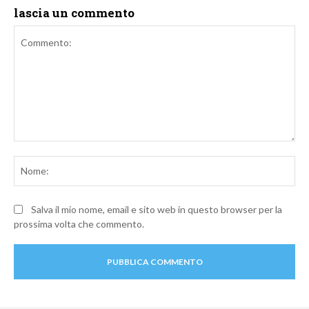
lascia un commento
Commento:
No
Salva il mio nome, email e sito web in questo browser per la
prossima volta che commento.