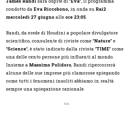
James Randi
sarà ospite di “
Eva
”, il programma
condotto da
Eva Riccobono,
in onda su
Rai2
mercoledì 27 giugno
alle
ore 23:05
.
Randi, da erede di Houdini a popolare divulgatore
scientifico, consulente di riviste come “
Nature
” e
“
Science
“, è stato indicato dalla rivista “
TIME
” come
una delle cento persone più influenti al mondo.
Insieme a
Massimo Polidoro
, Randi ripercorrerà
alcune delle sue imprese più clamorose spiegando
come tutti i fenomeni insoliti abbiamo in realtà
sempre una spiegazione razionale.
Ads