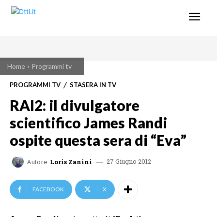
Home
Programmi tv
PROGRAMMI TV
STASERA IN TV
RAI2: il divulgatore
scientifico James Randi
ospite questa sera di “Eva”
27 Giugno 2012
Autore
Loris Zanini
FACEBOOK
X