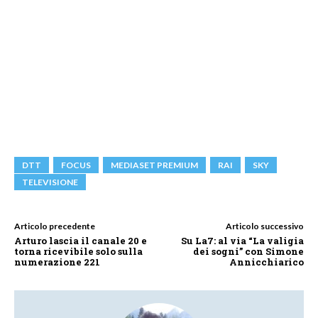
DTT
FOCUS
MEDIASET PREMIUM
RAI
SKY
TELEVISIONE
Articolo precedente
Articolo successivo
Arturo lascia il canale 20 e
Su La7: al via “La valigia
torna ricevibile solo sulla
dei sogni” con Simone
numerazione 221
Annicchiarico