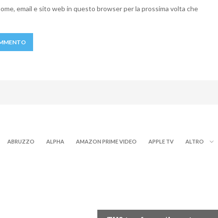
 nome, email e sito web in questo browser per la prossima volta che
ABRUZZO
ALPHA
AMAZON PRIME VIDEO
APPLE TV
ALTRO
PROGRAMMI TV
RY+