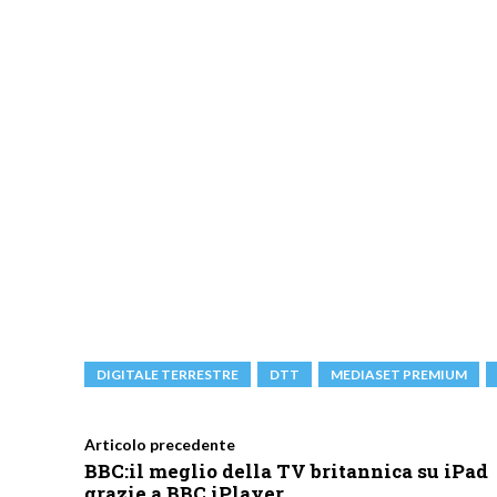
DIGITALE TERRESTRE
DTT
MEDIASET PREMIUM
Articolo precedente
BBC:il meglio della TV britannica su iPad
grazie a BBC iPlayer