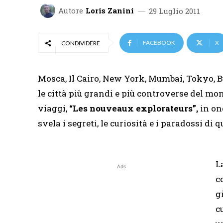
Autore
Loris Zanini
29 Luglio 2011
FACEBOOK
X
CONDIVIDERE
Mosca, Il Cairo, New York, Mumbai, Tokyo, Bu
le città più grandi e più controverse del m
viaggi,
“Les nouveaux
explorateurs”,
in ond
svela i segreti, le curiosità e i paradossi di 
L
Ads
c
g
c