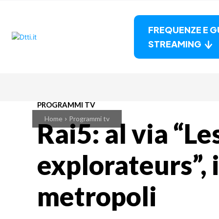
FREQUENZE E G
STREAMING
PROGRAMMI TV
Home
Programmi tv
Rai5: al via “L
explorateurs”, i
metropoli