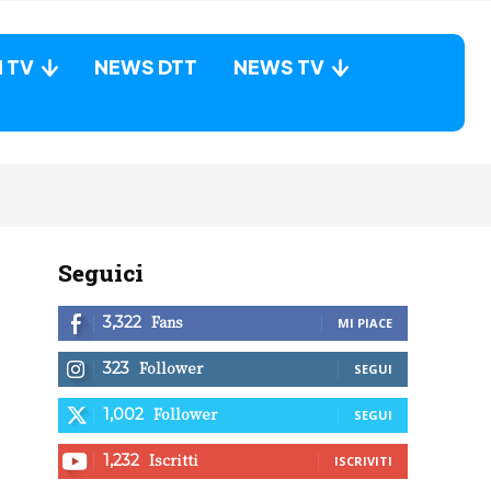
N TV
NEWS DTT
NEWS TV
Seguici
Fans
3,322
MI PIACE
Follower
323
SEGUI
Follower
1,002
SEGUI
Iscritti
1,232
ISCRIVITI