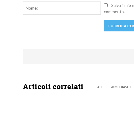
Nome:
Salva il mio
commento.
Articoli correlati
ALL
20 MEDIASET
DISCOVERY+
DISCOVE