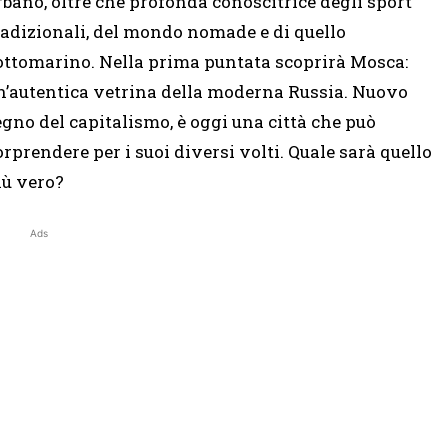
rbano, oltre che profonda conoscitrice degli sport
radizionali, del mondo nomade e di quello
ottomarino. Nella prima puntata scoprirà Mosca:
n’autentica vetrina della moderna Russia. Nuovo
egno del capitalismo, è oggi una città che può
orprendere per i suoi diversi volti. Quale sarà quello
iù vero?
Ads