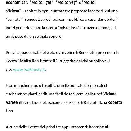
economica”, “Molto light”, “Molto veg”
o
“Molto
sfiziosa”…
Inoltre in ogni puntata tre proposte inedite di cui una
“segreta”: Benedetta giocherà con il pubblico a casa, dando degli
indizi per indovinare la ricetta “misteriosa” attraverso immagini
anticipate da un segnale sonoro.
Per gli appassionati del web, ogni venerdì Benedetta preparerà la
ricetta
“Molto Realtimetv.it”
, suggerita dal dal pubblico sul
sito
www.realtimetv.it
.
Non mancheranno gli ospiti che nelle puntate del mercoledì
cucineranno piatti inediti ma facili da replicare: dalla Chef
Viviana
Varese
alla vincitrice della seconda edizione di Bake off Italia
Roberta
Liso
.
Alcune delle ricette dei primi tre appuntamenti:
bocconcini