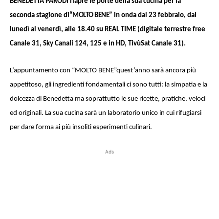
BENEDETTA PARODI riapre le porte della sua cucina per la
seconda stagione di
“MOLTO BENE”
in onda dal 23 febbraio, dal
lunedì al venerdì, alle 18.40 su REAL TIME (digitale terrestre free
Canale 31, Sky Canali 124, 125 e in HD, TivùSat Canale 31).
L’appuntamento con
“MOLTO BENE”
quest’anno sarà ancora più
appetitoso, gli ingredienti fondamentali ci sono tutti: la simpatia e la
dolcezza di Benedetta ma soprattutto le sue ricette, pratiche, veloci
ed originali. La sua cucina sarà un laboratorio unico in cui rifugiarsi
per dare forma ai più insoliti esperimenti culinari.
Ads