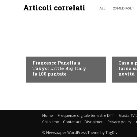
Articoli correlati
ALL
20 MEDIASET
DISCOVERY+
DISCOVE
Francesco Panella a
Casa a 
Tokyo: Little Big Italy
torna su
fa 100 puntate
novità
Home
Frequenze digitale terrestre DTT
Guida TV D
Chi siamo – Contattaci – Disclaimer
Privacy policy
© Newspaper WordPress Theme by TagDiv