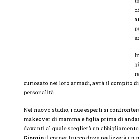
m
c
a
p
e
I
g
r
curiosato nei loro armadi, avrà il compito di 
personalità.
Nel nuovo studio, i due esperti si confront
makeover di mamma e figlia prima di andare
davanti al quale sceglierà un abbigliamento ad
Giorgio
il corner trucco dove realizzerà un
m