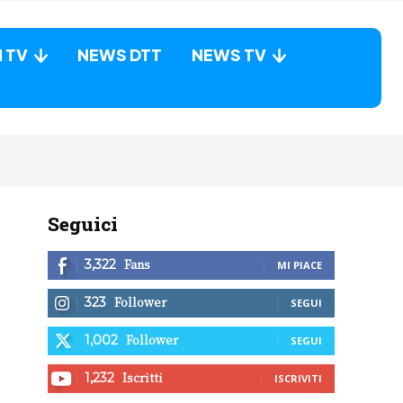
N TV
NEWS DTT
NEWS TV
Seguici
Fans
3,322
MI PIACE
Follower
323
SEGUI
Follower
1,002
SEGUI
Iscritti
1,232
ISCRIVITI