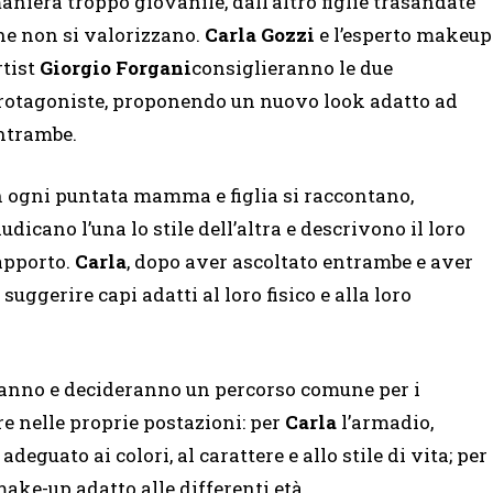
aniera troppo giovanile, dall’altro figlie trasandate
he non si valorizzano.
Carla Gozzi
e l’esperto makeup
rtist
Giorgio Forgani
consiglieranno le due
rotagoniste, proponendo un nuovo look adatto ad
ntrambe.
n ogni puntata mamma e figlia si raccontano,
iudicano l’una lo stile dell’altra e descrivono il loro
apporto.
Carla
, dopo aver ascoltato entrambe e aver
suggerire capi adatti al loro fisico e alla loro
eranno e decideranno un percorso comune per i
 nelle proprie postazioni: per
Carla
l’armadio,
eguato ai colori, al carattere e allo stile di vita; per
ake-up adatto alle differenti età.