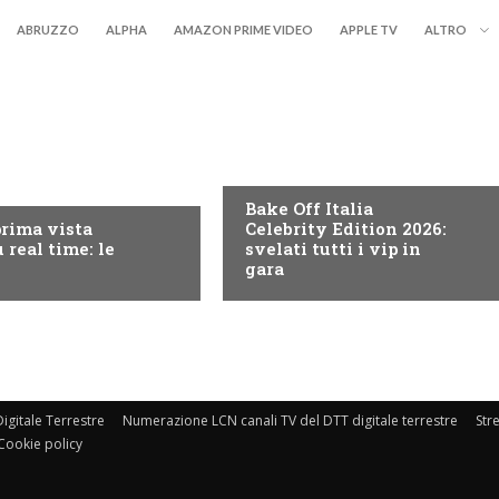
ABRUZZO
ALPHA
AMAZON PRIME VIDEO
APPLE TV
ALTRO
DISCOVERY+
RY+
Bake Off Italia
prima vista
Celebrity Edition 2026:
 real time: le
svelati tutti i vip in
gara
igitale Terrestre
Numerazione LCN canali TV del DTT digitale terrestre
Str
Cookie policy