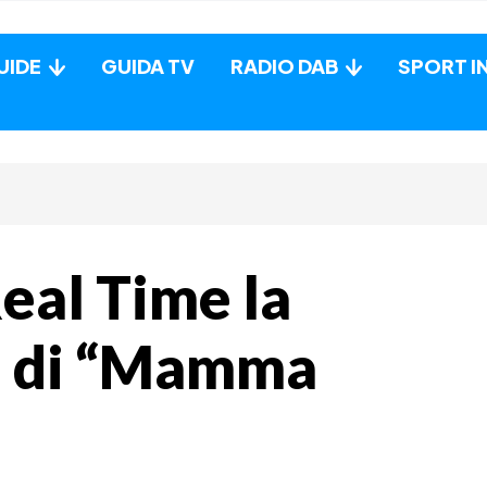
UIDE
GUIDA TV
RADIO DAB
SPORT I
eal Time la
e di “Mamma