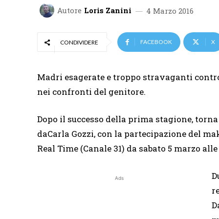
Autore
Loris Zanini
4 Marzo 2016
FACEBOOK
X
CONDIVIDERE
Madri esagerate e troppo stravaganti contr
nei confronti del genitore.
Dopo il successo della prima stagione, torn
daCarla Gozzi, con la partecipazione del ma
Real Time (Canale 31) da sabato 5 marzo alle o
D
Ads
r
D