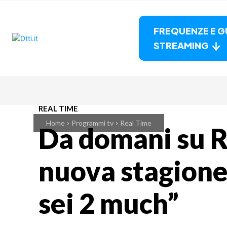
FREQUENZE E G
STREAMING
REAL TIME
Home
Programmi tv
Real Time
Da domani su R
nuova stagion
sei 2 much”