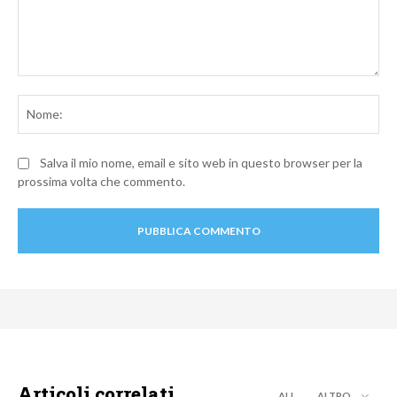
Commento:
No
Salva il mio nome, email e sito web in questo browser per la
prossima volta che commento.
Articoli correlati
ALL
ALTRO