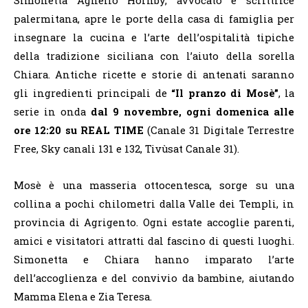
Simonetta Agnello Hornby, avvocato e scrittrice
palermitana, apre le porte della casa di famiglia per
insegnare la cucina e l’arte dell’ospitalità tipiche
della tradizione siciliana con l’aiuto della sorella
Chiara. Antiche ricette e storie di antenati saranno
gli ingredienti principali de
“Il pranzo di Mosè”
, la
serie in onda
dal 9 novembre, ogni domenica alle
ore 12:20 su REAL TIME
(Canale 31 Digitale Terrestre
Free, Sky canali 131 e 132, Tivùsat Canale 31).
Mosè è una masseria ottocentesca, sorge su una
collina a pochi chilometri dalla Valle dei Templi, in
provincia di Agrigento. Ogni estate accoglie parenti,
amici e visitatori attratti dal fascino di questi luoghi.
Simonetta
e
Chiara hanno imparato l’arte
dell’accoglienza e del convivio da bambine, aiutando
Mamma Elena e Zia Teresa.