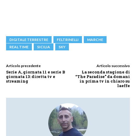
DIGITALE TERRESTRE
FELTRINELLI
MARCHE
REAL TIME
SICILIA
SKY
Articolo precedente
Articolo successivo
Serie A, giornata 11 e serie B
La seconda stagione di
giornata 13: diretta tv e
“The Paradise” da domani
streaming
in prima tv in chiaro su
laeffe