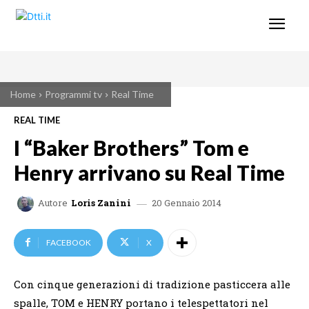
Home
Programmi tv
Real Time
REAL TIME
I “Baker Brothers” Tom e
Henry arrivano su Real Time
20 Gennaio 2014
Autore
Loris Zanini
FACEBOOK
X
Con cinque generazioni di tradizione pasticcera alle
spalle, TOM e HENRY portano i telespettatori nel