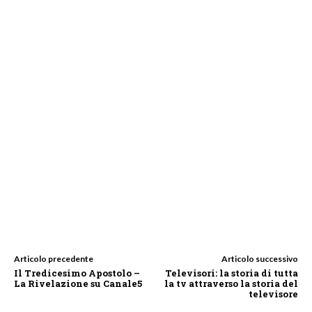
Articolo precedente
Articolo successivo
Il Tredicesimo Apostolo –
Televisori: la storia di tutta
La Rivelazione su Canale5
la tv attraverso la storia del
televisore