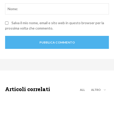
Commento:
No
Salva il mio nome, email e sito web in questo browser per la
prossima volta che commento.
Articoli correlati
ALL
ALTRO