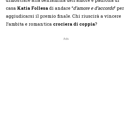
dimostrare alla beniamina dell’amore e padrona di
casa
Katia Follesa
di andare “
d’amore e d’accordo
” per
aggiudicarsi il premio finale. Chi riuscirà a vincere
l’ambita e romantica
crociera di coppia
?
Ads