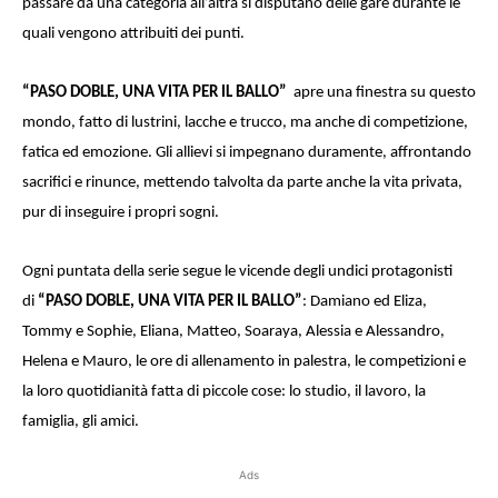
passare da una categoria all’altra si disputano delle gare durante le
quali vengono attribuiti dei punti.
“PASO DOBLE, UNA VITA PER IL BALLO”
apre una finestra su questo
mondo, fatto di lustrini, lacche e trucco, ma anche di competizione,
fatica ed emozione. Gli allievi si impegnano duramente, affrontando
sacrifici e rinunce, mettendo talvolta da parte anche la vita privata,
pur di inseguire i propri sogni.
Ogni puntata della serie segue le vicende degli undici protagonisti
di
“PASO DOBLE, UNA VITA PER IL BALLO”
: Damiano ed Eliza,
Tommy e Sophie, Eliana, Matteo, Soaraya, Alessia e Alessandro,
Helena e Mauro, le ore di allenamento in palestra, le competizioni e
la loro quotidianità fatta di piccole cose: lo studio, il lavoro, la
famiglia, gli amici.
Ads