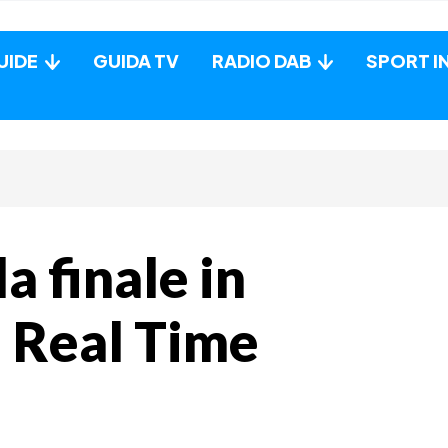
UIDE
GUIDA TV
RADIO DAB
SPORT I
 finale in
u Real Time