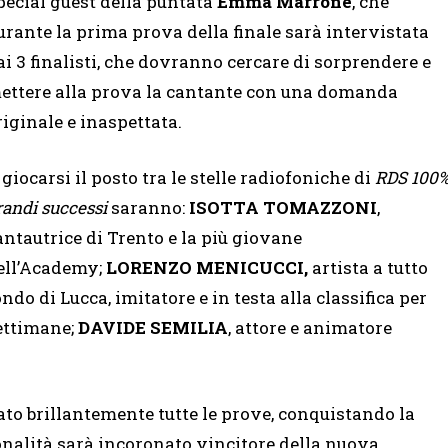
pecial guest della puntata
Emma Marrone
, che
urante la prima prova della finale sarà intervistata
ai 3 finalisti, che dovranno cercare di sorprendere e
ettere alla prova la cantante con una domanda
riginale e inaspettata.
 giocarsi il posto tra le stelle radiofoniche di
RDS 100
randi successi
saranno:
ISOTTA TOMAZZONI
,
antautrice di Trento e la più giovane
ell’Academy;
LORENZO MENICUCCI,
artista a tutto
ondo di Lucca, imitatore e in testa alla classifica per
ettimane;
DAVIDE SEMILIA
, attore e animatore
ato brillantemente tutte le prove, conquistando la
sonalità sarà incoronato vincitore della nuova