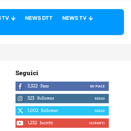
N TV
NEWS DTT
NEWS TV
Seguici
Fans
3,322
MI PIACE
Follower
323
SEGUI
Follower
1,002
SEGUI
Iscritti
1,232
ISCRIVITI