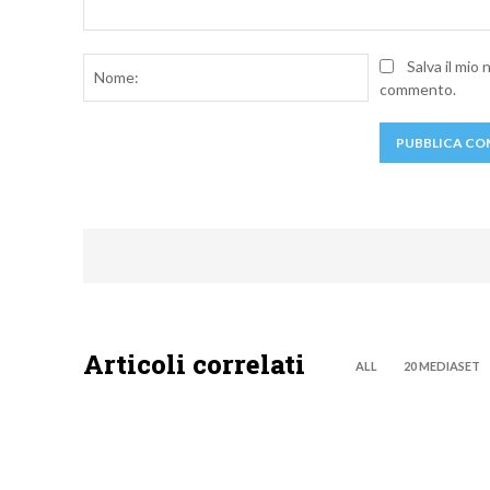
Commento:
Nome:
Salva il mio
commento.
Articoli correlati
ALL
20 MEDIASET