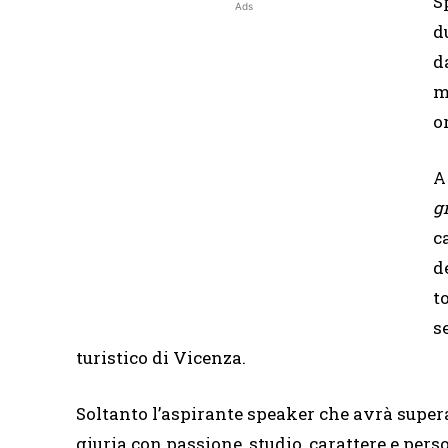
S
Ads
d
d
m
o
A
g
c
d
t
s
turistico di Vicenza.
Soltanto l’aspirante speaker che avrà super
giuria con passione, studio, carattere e per