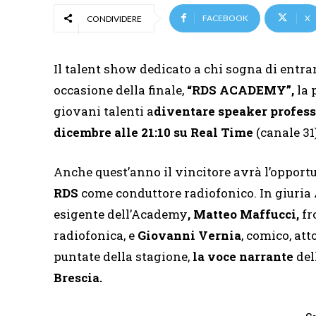
FACEBOOK
X
CONDIVIDERE
Il talent show dedicato a chi sogna di entra
occasione della finale,
“RDS ACADEMY”,
la 
giovani talenti a
diventare speaker profess
dicembre alle 21:10 su Real Time
(canale 31)
Anche quest’anno il vincitore avrà l’opport
RDS
come conduttore radiofonico. In giuria
esigente dell’Academy
, Matteo Maffucci,
fr
radiofonica, e
Giovanni Vernia
, comico, at
puntate della stagione,
la voce narrante
del
Brescia.