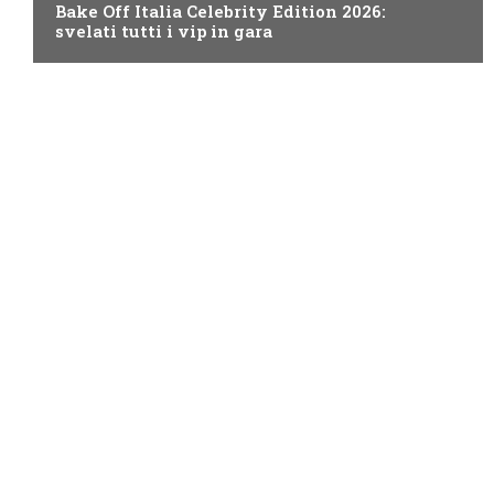
Bake Off Italia Celebrity Edition 2026:
svelati tutti i vip in gara