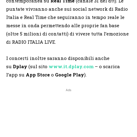
contemporanea su
Real Time
(canale 31 del dtt). Le
puntate vivranno anche sui social network di Radio
Italia e Real Time che seguiranno in tempo reale le
messe in onda permettendo alle proprie fan base
(oltre 5 milioni di contatti) di vivere tutta l’emozione
di RADIO ITALIA LIVE.
I concerti inoltre saranno disponibili anche
su
Dplay
(sul sito
www.it.dplay.com
– o scarica
l’app su
App Store
o
Google Play
).
Ads