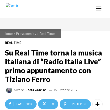
Home
Programmi tv
Real Time
REAL TIME
Su Real Time torna la musica
italiana di “Radio Italia Live”
primo appuntamento con
Tiziano Ferro
27 Ottobre 2017
Autore
Loris Zanini
FACEBOOK
X
PINTEREST