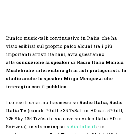
L’unico music-talk continuativo in Italia, che ha
visto esibirsi sul proprio palco alcuni tra i più
importanti artisti italiani, avrà quest’anno
alla
conduzione la speaker di Radio Italia
Manola
Moslehi
che intervisterà gli artisti protagonisti. In
studio anche lo speaker
Mirgo Mengozzi
che
interagirà con il pubblico.
I concerti saranno trasmessi su
Radio Italia, Radio
Italia Tv
(canale 70 dtt e 35 TvSat, in HD can 570 dtt,
725 Sky, 135 Tivùsat e via cavo su Video Italia HD in
Svizzera), in streaming su
radioitalia.it
e in