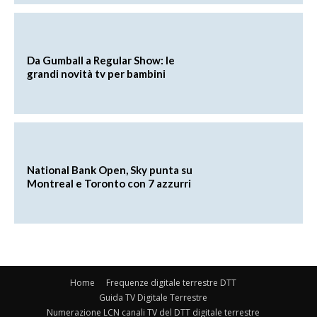
Da Gumball a Regular Show: le
grandi novità tv per bambini
National Bank Open, Sky punta su
Montreal e Toronto con 7 azzurri
Home
Frequenze digitale terrestre DTT
Guida TV Digitale Terrestre
Numerazione LCN canali TV del DTT digitale terrestre