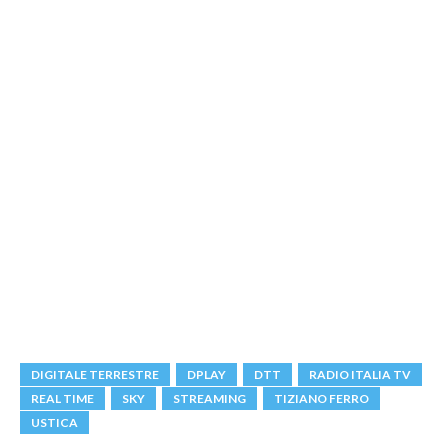
DIGITALE TERRESTRE
DPLAY
DTT
RADIO ITALIA TV
REAL TIME
SKY
STREAMING
TIZIANO FERRO
USTICA