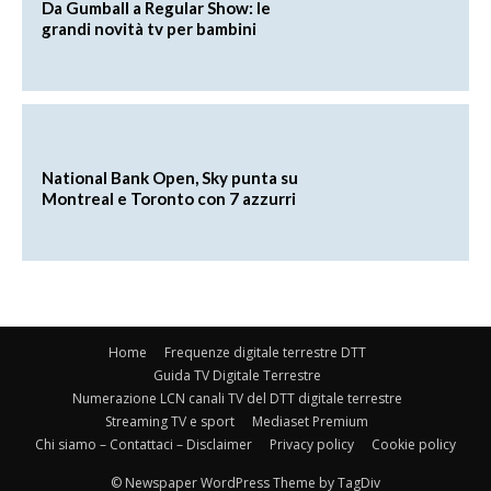
Da Gumball a Regular Show: le
grandi novità tv per bambini
National Bank Open, Sky punta su
Montreal e Toronto con 7 azzurri
Home
Frequenze digitale terrestre DTT
Guida TV Digitale Terrestre
Numerazione LCN canali TV del DTT digitale terrestre
Streaming TV e sport
Mediaset Premium
Chi siamo – Contattaci – Disclaimer
Privacy policy
Cookie policy
© Newspaper WordPress Theme by TagDiv