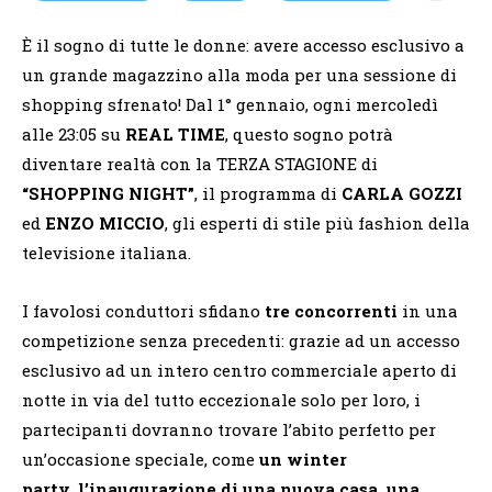
È il sogno di tutte le donne: avere accesso esclusivo a
un grande magazzino alla moda per una sessione di
shopping sfrenato! Dal 1° gennaio, ogni mercoledì
alle 23:05 su
REAL TIME
, questo sogno potrà
diventare realtà con la TERZA STAGIONE di
“SHOPPING NIGHT”
, il programma di
CARLA GOZZI
ed
ENZO MICCIO
, gli esperti di stile più fashion della
televisione italiana.
I favolosi conduttori sfidano
tre concorrenti
in una
competizione senza precedenti: grazie ad un accesso
esclusivo ad un intero centro commerciale aperto di
notte in via del tutto eccezionale solo per loro, i
partecipanti dovranno trovare l’abito perfetto per
un’occasione speciale, come
un winter
party
,
l’inaugurazione di una nuova casa, una