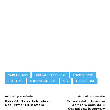
CARLA GOZZI
DIGITALE TERRESTRE
ENZO MICCIO
REAL TIME
SHOPPING NIGHT
SKY
TELEVISIONE
Articolo precedente
Articolo successivo
Bake Off Italia: la finale su
Segnali dal futuro con
Real Time il 3 Gennaio
James Woods: dal 5
Gennaio su Discovery