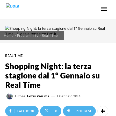
Home
Programmi tv
Real Time
REAL TIME
Shopping Night: la terza
stagione dal 1° Gennaio su
Real Time
1 Gennaio 2014
Autore
Loris Zanini
FACEBOOK
X
PINTEREST