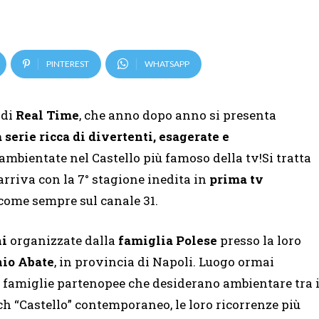
PINTEREST
WHATSAPP
 di
Real Time
, che anno dopo anno si presenta
serie ricca di divertenti, esagerate e
ambientate nel Castello più famoso della tv!Si tratta
arriva con la 7° stagione inedita in
prima tv
 come sempre sul canale 31.
ni
organizzate dalla
famiglia Polese
presso la loro
nio Abate
, in provincia di Napoli. Luogo ormai
e famiglie partenopee che desiderano ambientare tra 
sch “Castello” contemporaneo, le loro ricorrenze più