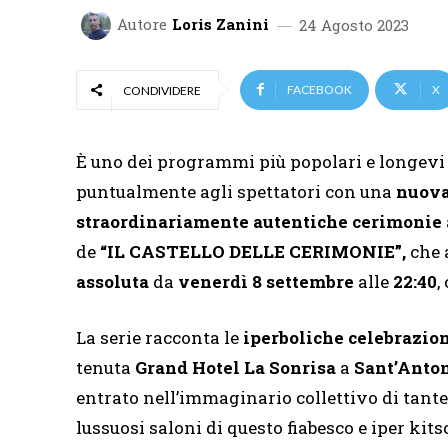
Autore
Loris Zanini
24 Agosto 2023
FACEBOOK
X
CONDIVIDERE
È uno dei programmi più popolari e longevi
puntualmente agli spettatori con una
nuova 
straordinariamente autentiche cerimonie
de
“IL CASTELLO DELLE CERIMONIE”,
che 
assoluta
da
venerdì 8 settembre
alle
22:40
,
La serie racconta le
iperboliche celebrazio
tenuta
Grand Hotel La Sonrisa
a
Sant’Anto
entrato nell’immaginario collettivo di tant
lussuosi saloni di questo fiabesco e iper kit