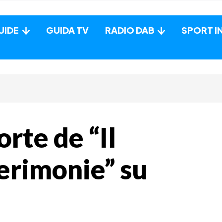
UIDE
GUIDA TV
RADIO DAB
SPORT I
orte de “Il
cerimonie” su