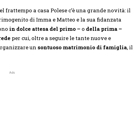
el frattempo a casa Polese c’è una grande novità: il
rimogenito di Imma e Matteo e la sua fidanzata
ono
in dolce attesa del primo –
o
della prima –
rede
per cui, oltre a seguire le tante nuove e
a organizzare un
sontuoso matrimonio di famiglia
, il
Ads