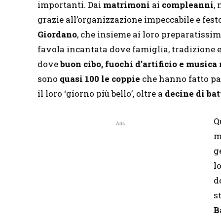
importanti. Dai
matrimoni
ai
compleanni
,
grazie all’organizzazione impeccabile e fest
Giordano
, che insieme ai loro preparatissim
favola incantata dove famiglia, tradizione e
dove
buon cibo, fuochi d’artificio e music
sono
quasi 100 le coppie
che hanno fatto par
il loro ‘giorno più bello’, oltre a
decine di bat
Q
Ads
m
g
l
d
s
B