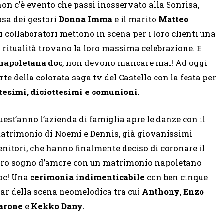
 non c’è evento che passi inosservato alla Sonrisa,
osa dei gestori
Donna Imma
e il marito
Matteo
i collaboratori mettono in scena per i loro clienti una
 ritualità trovano la loro massima celebrazione. E
a napoletana doc
, non devono mancare mai! Ad oggi
te della colorata saga tv del Castello con la festa per
tesimi, diciottesimi e comunioni.
uest’anno l’azienda di famiglia apre le danze con il
atrimonio di Noemi e Dennis, già giovanissimi
enitori, che hanno finalmente deciso di coronare il
oro sogno d’amore con un matrimonio napoletano
oc! Una
cerimonia indimenticabile
con ben cinque
tar della scena neomelodica tra cui
Anthony
,
Enzo
arone
e
Kekko Dany.