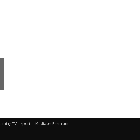
eaming TV e sport
Mediaset Premium