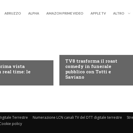
ABRUZZO
ALPHA
AMAZON PRIME VIDEO
APPLE TV
ALTRO
PROGRAMMI TV
RY+
TV8 trasforma il roast
prima vista
comedy in funerale
 real time: le
pubblico con Totti e
Saviano
igitale Terrestre
Numerazione LCN canali TV del DTT digitale terrestre
Str
Cookie policy