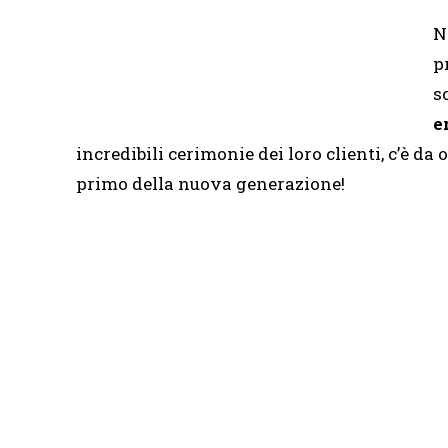
N
p
s
e
incredibili cerimonie dei loro clienti, c’è d
primo della nuova generazione!