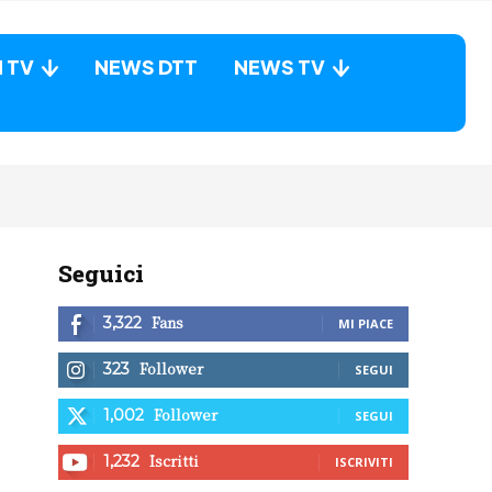
N TV
NEWS DTT
NEWS TV
Seguici
Fans
3,322
MI PIACE
Follower
323
SEGUI
Follower
1,002
SEGUI
Iscritti
1,232
ISCRIVITI