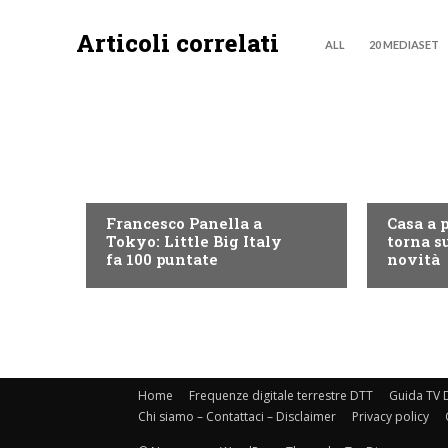
Articoli correlati
ALL
20 MEDIASET
DISCOVERY+
DISCOVE
Francesco Panella a
Casa a 
Tokyo: Little Big Italy
torna su
fa 100 puntate
novità
Home
Frequenze digitale terrestre DTT
Guida TV D
Chi siamo – Contattaci – Disclaimer
Privacy policy