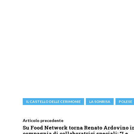
IL CASTELLO DELLE CERIMONIE
LA SONRISA
POLESE
Articolo precedente
Su Food Network torna Renato Ardovino i
compagnia di collaboratrici speciali: “Le