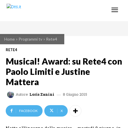
Home
Programmi tv
Rete4
RETE4
Musical! Award: su Rete4 con
Paolo Limiti e Justine
Mattera
8 Giugno 2015
Autore
Loris Zanini
FACEBOOK
X
Notte all’insegna della musica – martedì 9 giugno, in