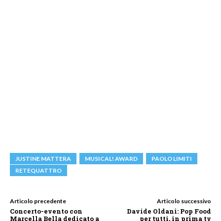
JUSTINE MATTERA
MUSICAL! AWARD
PAOLO LIMITI
RETEQUATTRO
Articolo precedente
Articolo successivo
Concerto-evento con
Davide Oldani: Pop Food
Marcella Bella dedicato a
per tutti, in prima tv