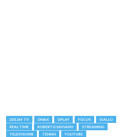
DEEJAY TV
DMAX
DPLAY
FOCUS
GIALLO
REAL TIME
ROBERTO SAVIANO
STREAMING
TELEVISIONE
TENNIS
YOUTUBE