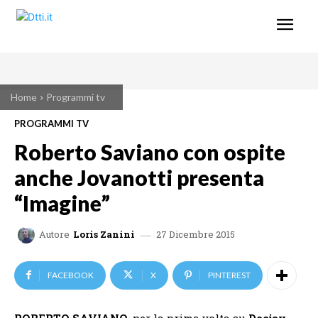
Home
Programmi tv
PROGRAMMI TV
Roberto Saviano con ospite
anche Jovanotti presenta
“Imagine”
27 Dicembre 2015
Autore
Loris Zanini
FACEBOOK
X
PINTEREST
ROBERTO SAVIANO
, per la prima volta su
Deejay