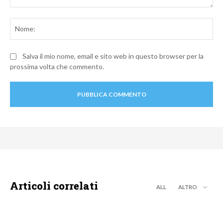
Commento:
No
Salva il mio nome, email e sito web in questo browser per la
prossima volta che commento.
Articoli correlati
ALL
ALTRO