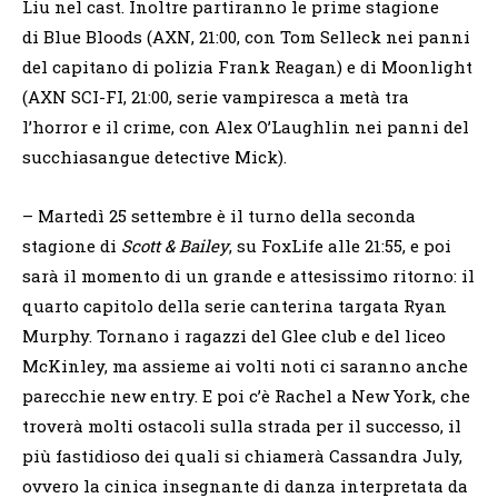
Liu nel cast. Inoltre partiranno le prime stagione
di Blue Bloods (AXN, 21:00, con Tom Selleck nei panni
del capitano di polizia Frank Reagan) e di Moonlight
(AXN SCI-FI, 21:00, serie vampiresca a metà tra
l’horror e il crime, con Alex O’Laughlin nei panni del
succhiasangue detective Mick).
– Martedì 25 settembre è il turno della seconda
stagione di
Scott & Bailey
, su FoxLife alle 21:55, e poi
sarà il momento di un grande e attesissimo ritorno: il
quarto capitolo della serie canterina targata Ryan
Murphy. Tornano i ragazzi del Glee club e del liceo
McKinley, ma assieme ai volti noti ci saranno anche
parecchie new entry. E poi c’è Rachel a New York, che
troverà molti ostacoli sulla strada per il successo, il
più fastidioso dei quali si chiamerà Cassandra July,
ovvero la cinica insegnante di danza interpretata da