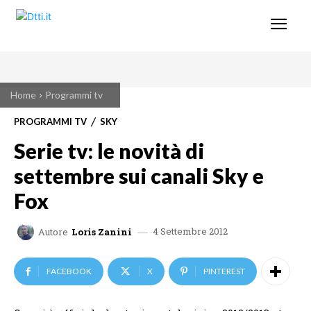
Home
Programmi tv
PROGRAMMI TV
SKY
Serie tv: le novità di
settembre sui canali Sky e
Fox
4 Settembre 2012
Autore
Loris Zanini
FACEBOOK
X
PINTEREST