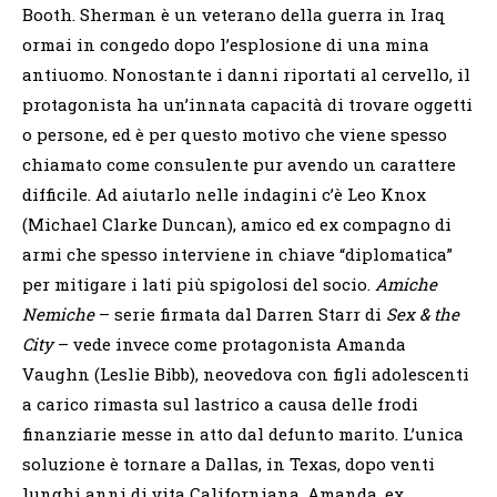
Booth. Sherman è un veterano della guerra in Iraq
ormai in congedo dopo l’esplosione di una mina
antiuomo. Nonostante i danni riportati al cervello, il
protagonista ha un’innata capacità di trovare oggetti
o persone, ed è per questo motivo che viene spesso
chiamato come consulente pur avendo un carattere
difficile. Ad aiutarlo nelle indagini c’è Leo Knox
(Michael Clarke Duncan), amico ed ex compagno di
armi che spesso interviene in chiave “diplomatica”
per mitigare i lati più spigolosi del socio.
Amiche
Nemiche
– serie firmata dal Darren Starr di
Sex & the
City
– vede invece come protagonista Amanda
Vaughn (Leslie Bibb), neovedova con figli adolescenti
a carico rimasta sul lastrico a causa delle frodi
finanziarie messe in atto dal defunto marito. L’unica
soluzione è tornare a Dallas, in Texas, dopo venti
lunghi anni di vita Californiana. Amanda, ex