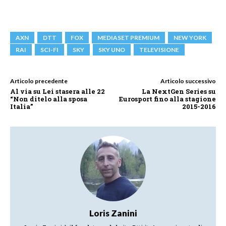
AXN
DTT
FOX
MEDIASET PREMIUM
NEW YORK
RAI
SCI-FI
SKY
SKY UNO
TELEVISIONE
Articolo precedente
Articolo successivo
Al via su Lei stasera alle 22
La NextGen Series su
“Non ditelo alla sposa
Eurosport fino alla stagione
Italia”
2015-2016
Loris Zanini