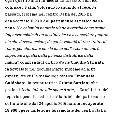
Ogni quattro anni in media un disastro sismico
colpisce l’Italia. Volgendo lo sguardo al recente
passato, il sisma nel centro Italia del 2016 ha
danneggiato
il 77% del patrimonio artistico della
zona
. “
La calamità naturale viene avvertita come segno
imperscrutabile di un destino che va a cancellare proprio
ciò che doveva restare, da qui la volontà di ricostruire, di
rifare, per affermare che la forza dell’essere umano è
superiore a quella della potenza distruttrice della
natura”,
commenta il critico d’arte
Claudio Strinati
,
intervistato nel documentario insieme ad altri
esperti, tra cui la sismologa storica
Emanuela
Guidoboni
, la restauratrice
Oriana Sartiani
che
parla di f
erite inferte alle opere d’arte
., i Carabinieri del
reparto speciale dedicato alla tutela del patrimonio
culturale che dal 24 agosto 2016
hanno recuperato
18.900 opere
dalle zone terremotate del centro Italia.