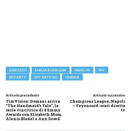
ABRUZZO
EMILIA ROMAGNA
MARCHE
SKY
SKY ARTE
SKY ARTE HD
UMBRIA
Articolo precedente
Articolo successivo
TimVision: Domani arriva
Champions League, Napoli
“The Handmaid’s Tale”, la
– Feyenoord: orari diretta
serie vincitrice di 8 Emmy
tv
Awards con Elisabeth Moss,
Alexis Bledel e Ann Dowd