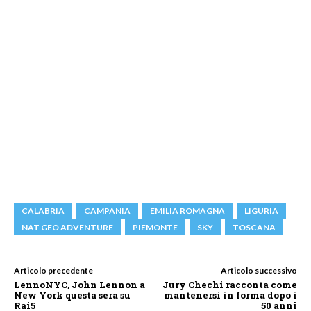
CALABRIA
CAMPANIA
EMILIA ROMAGNA
LIGURIA
NAT GEO ADVENTURE
PIEMONTE
SKY
TOSCANA
Articolo precedente
Articolo successivo
LennoNYC, John Lennon a
Jury Chechi racconta come
New York questa sera su
mantenersi in forma dopo i
Rai5
50 anni