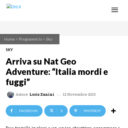
Home
Programmi tv
Sky
SKY
Arriva su Nat Geo
Adventure: “Italia mordi e
fuggi”
12 Novembre 2013
Autore
Loris Zanini
FACEBOOK
X
PINTEREST
Due fratelli inglesi e un unico obiettivo: assaggiare i