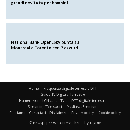
grandi novità tv per bambini
National Bank Open, Sky punta su
Montreal e Toronto con 7 azzurri
Home
Frequenze digitale terrestre DTT
Guida TV Digitale Terrestre
Numerazione LCN canali TV del DTT digitale terrestre
Streaming TV e sport
Mediaset Premium
Chi siamo – Contattaci – Disclaimer
Privacy policy
Cookie policy
© Newspaper WordPress Theme by TagDiv